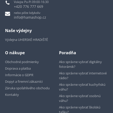
Volejte Po-Pi 09:00-16:30
+420 776 777 669
nebo pište kdykoliv
info@hamashop.cz
Naše výdejny
Výdejna UHERSKÉ HRADIŠTĚ
O nákupe
Poradňa
Obchodné podmienky
Ako správne vybrať digitálny
fotorámik?
Doprava a platba
Ako správne vybrať internetové
Informácie o GDPR
rádio?
Dopyt a firemní zákazníci
Ako správne vybrať kuchyňskú
Záruka spoľahlivého obchodu
váhu?
Kontakty
Ako správne vybrať osobnú
váhu?
Ako správne vybrať školskú
tašku?