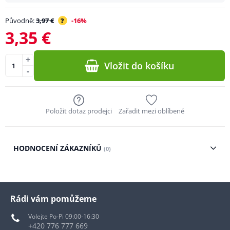
Původně:
3,97 €
?
-16%
3,35 €
+
Vložit do košíku
-
Položit dotaz prodejci
Zařadit mezi oblíbené
HODNOCENÍ ZÁKAZNÍKŮ
(0)
Rádi vám pomůžeme
Volejte Po-Pi 09:00-16:30
+420 776 777 669