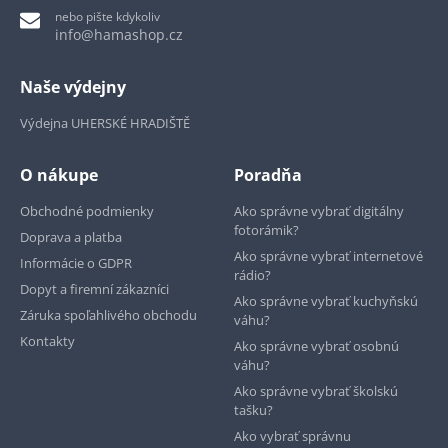
nebo pište kdykoliv
info@hamashop.cz
Naše výdejny
Výdejna UHERSKÉ HRADIŠTĚ
O nákupe
Poradňa
Obchodné podmienky
Ako správne vybrať digitálny
fotorámik?
Doprava a platba
Ako správne vybrať internetové
Informácie o GDPR
rádio?
Dopyt a firemní zákazníci
Ako správne vybrať kuchyňskú
Záruka spoľahlivého obchodu
váhu?
Kontakty
Ako správne vybrať osobnú
váhu?
Ako správne vybrať školskú
tašku?
Ako vybrať správnu