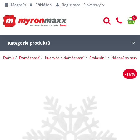
Magazín
Přihlášení
Registrace
Slovensky
0
Kategorie produktů
Domů
Domácnosť
Kuchyňa a domácnosť
Stolování
Nádobí na serví
-16%