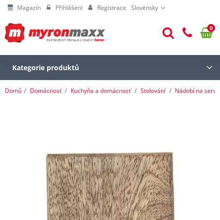
Magazín
Přihlášení
Registrace
Slovensky
0
Kategorie produktů
Domů
Domácnosť
Kuchyňa a domácnosť
Stolování
Nádobí na serví