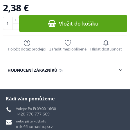
2,38 €
+
Vložit do košíku
-
Položit dotaz prodejci
Zařadit mezi oblíbené
Hlídat dostupnost
HODNOCENÍ ZÁKAZNÍKŮ
(0)
Rádi vám pomůžeme
Volejte Po-Pi 09:00-16:30
+420 776 777 669
nebo pište kdykoliv
info@hamashop.cz