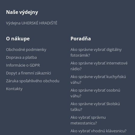
Naše výdejny
Výdejna UHERSKÉ HRADIŠTĚ
O nákupe
Poradňa
Obchodné podmienky
Ako správne vybrať digitálny
fotorámik?
Doprava a platba
Ako správne vybrať internetové
Informácie o GDPR
rádio?
Dopyt a firemní zákazníci
Ako správne vybrať kuchyňskú
Záruka spoľahlivého obchodu
váhu?
Kontakty
Ako správne vybrať osobnú
váhu?
Ako správne vybrať školskú
tašku?
Ako vybrať správnu
meteostanicu?
Ako vybrať vhodnú klávesnicu?