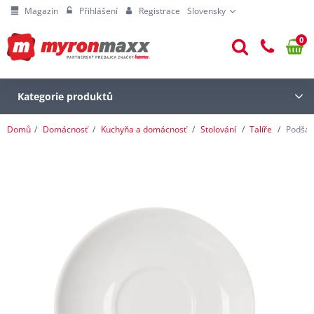
Magazín
Přihlášení
Registrace
Slovensky
0
Kategorie produktů
Domů
Domácnosť
Kuchyňa a domácnosť
Stolování
Talíře
Podšál