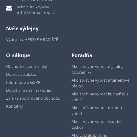
nebo pište kdykoliv
info@hamashop.cz
Naše výdejny
Výdejna UHERSKÉ HRADIŠTĚ
O nákupe
Poradňa
Obchodné podmienky
Ako správne vybrať digitálny
fotorámik?
Doprava a platba
Ako správne vybrať internetové
Informácie o GDPR
rádio?
Dopyt a firemní zákazníci
Ako správne vybrať kuchyňskú
Záruka spoľahlivého obchodu
váhu?
Kontakty
Ako správne vybrať osobnú
váhu?
Ako správne vybrať školskú
tašku?
Ako vybrať správnu