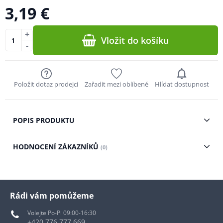
3,19 €
+
Vložit do košíku
-
Položit dotaz prodejci
Zařadit mezi oblíbené
Hlídat dostupnost
POPIS PRODUKTU
HODNOCENÍ ZÁKAZNÍKŮ
(0)
Rádi vám pomůžeme
Volejte Po-Pi 09:00-16:30
+420 776 777 669