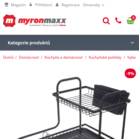
Magazín
Přihlášení
Registrace
Slovensky
0
Kategorie produktů
Domů
Domácnosť
Kuchyňa a domácnosť
Kuchyňské potřeby
Vybave
-9%