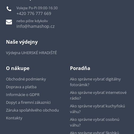
Volejte Po-Pi 09:00-16:30
+420 776 777 669
nebo pište kdykoliv
info@hamashop.cz
Naše výdejny
Výdejna UHERSKÉ HRADIŠTĚ
O nákupe
Poradňa
Obchodné podmienky
Ako správne vybrať digitálny
fotorámik?
Doprava a platba
Ako správne vybrať internetové
Informácie o GDPR
rádio?
Dopyt a firemní zákazníci
Ako správne vybrať kuchyňskú
Záruka spoľahlivého obchodu
váhu?
Kontakty
Ako správne vybrať osobnú
váhu?
Ako správne vybrať školskú