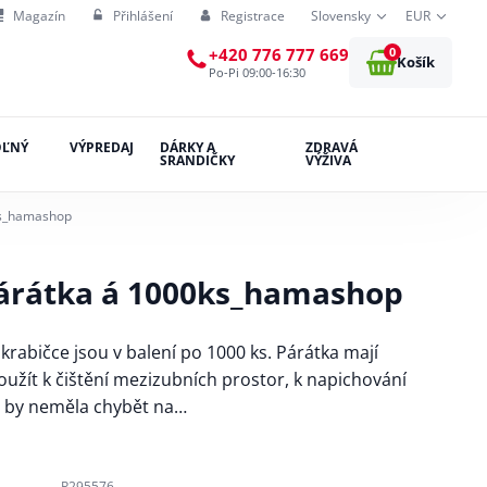
Magazín
Přihlášení
Registrace
Slovensky
EUR
0
+420 776 777 669
Košík
Po-Pi 09:00-16:30
OĽNÝ
VÝPREDAJ
DÁRKY A
ZDRAVÁ
SRANDIČKY
VÝŽIVA
ks_hamashop
árátka á 1000ks_hamashop
krabičce jsou v balení po 1000 ks. Párátka mají
použít k čištění mezizubních prostor, k napichování
 by neměla chybět na…
P295576