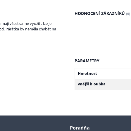
HODNOCENÍ ZÁKAZNÍKŮ
(0)
mají všestranné využití, lze je
pod. Párátka by neměla chybět na
PARAMETRY
Hmotnost
vnější hloubka
Poradňa