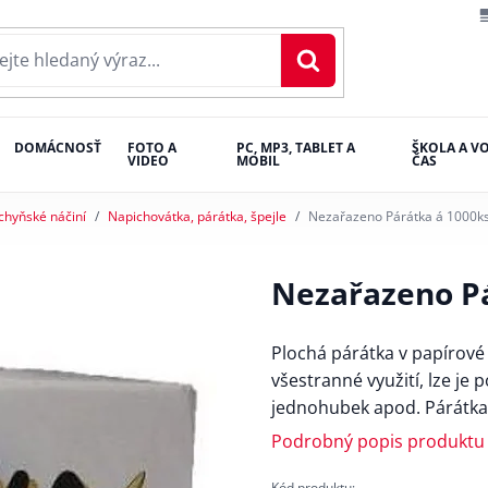
DOMÁCNOSŤ
FOTO A
PC, MP3, TABLET A
ŠKOLA A V
VIDEO
MOBIL
ČAS
chyňské náčiní
Napichovátka, párátka, špejle
Nezařazeno Párátka á 1000
Nezařazeno P
Plochá párátka v papírové 
všestranné využití, lze je 
jednohubek apod. Párátka
Podrobný popis produktu
Kód produktu: