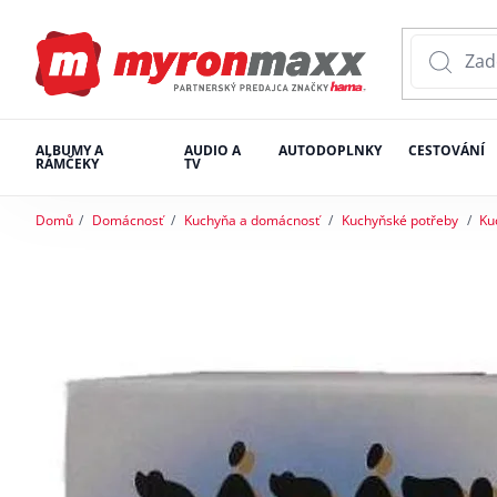
ALBUMY A
AUDIO A
AUTODOPLNKY
CESTOVÁNÍ
RÁMČEKY
TV
Domů
Domácnosť
Kuchyňa a domácnosť
Kuchyňské potřeby
Ku