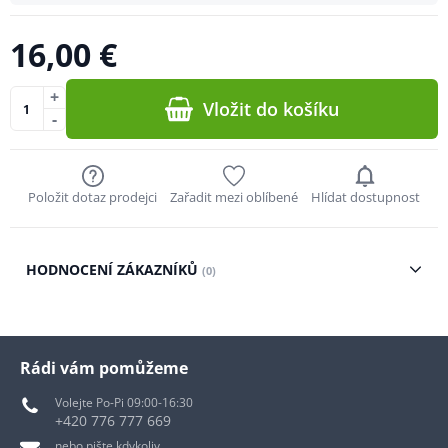
16,00 €
+
Vložit do košíku
-
Položit dotaz prodejci
Zařadit mezi oblíbené
Hlídat dostupnost
HODNOCENÍ ZÁKAZNÍKŮ
(0)
Rádi vám pomůžeme
Volejte Po-Pi 09:00-16:30
+420 776 777 669
nebo pište kdykoliv