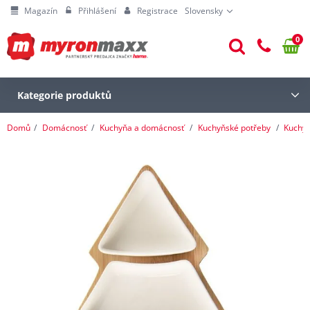
Magazín
Přihlášení
Registrace
Slovensky
0
Kategorie produktů
Domů
Domácnosť
Kuchyňa a domácnosť
Kuchyňské potřeby
Kuchy