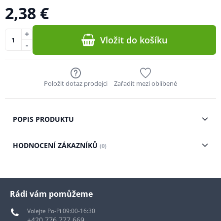
2,38 €
+
Vložit do košíku
-
Položit dotaz prodejci
Zařadit mezi oblíbené
POPIS PRODUKTU
HODNOCENÍ ZÁKAZNÍKŮ
(0)
Rádi vám pomůžeme
Volejte Po-Pi 09:00-16:30
+420 776 777 669