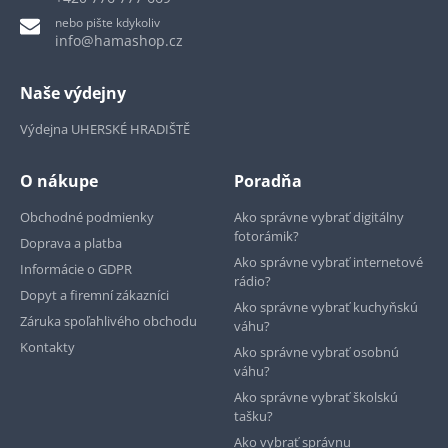
nebo pište kdykoliv
info@hamashop.cz
Naše výdejny
Výdejna UHERSKÉ HRADIŠTĚ
O nákupe
Poradňa
Obchodné podmienky
Ako správne vybrať digitálny
fotorámik?
Doprava a platba
Ako správne vybrať internetové
Informácie o GDPR
rádio?
Dopyt a firemní zákazníci
Ako správne vybrať kuchyňskú
Záruka spoľahlivého obchodu
váhu?
Kontakty
Ako správne vybrať osobnú
váhu?
Ako správne vybrať školskú
tašku?
Ako vybrať správnu