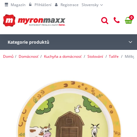
Magazín
Přihlášení
Registrace
Slovensky
0
Kategorie produktů
Domů
Domácnosť
Kuchyňa a domácnosť
Stolování
Talíře
Mělký d