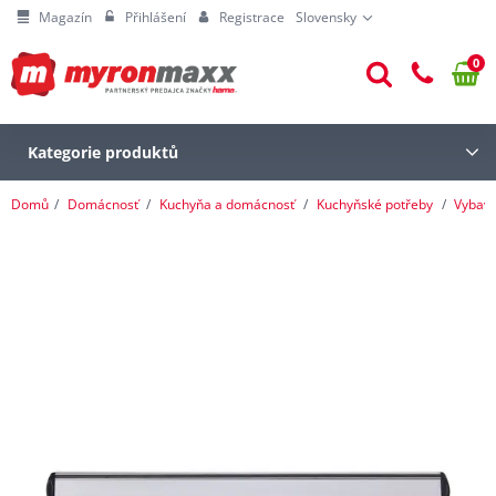
Magazín
Přihlášení
Registrace
Slovensky
0
Kategorie produktů
Domů
Domácnosť
Kuchyňa a domácnosť
Kuchyňské potřeby
Vybave