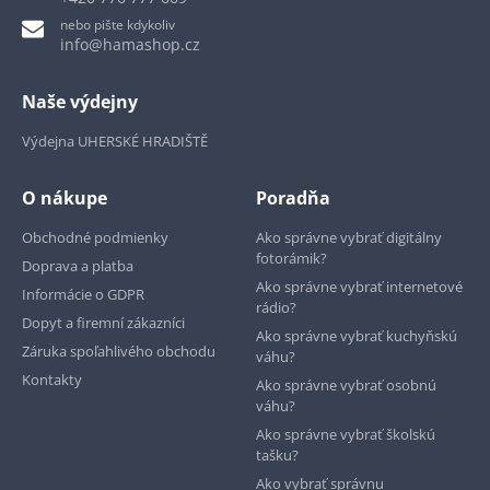
nebo pište kdykoliv
info@hamashop.cz
Naše výdejny
Výdejna UHERSKÉ HRADIŠTĚ
O nákupe
Poradňa
Obchodné podmienky
Ako správne vybrať digitálny
fotorámik?
Doprava a platba
Ako správne vybrať internetové
Informácie o GDPR
rádio?
Dopyt a firemní zákazníci
Ako správne vybrať kuchyňskú
Záruka spoľahlivého obchodu
váhu?
Kontakty
Ako správne vybrať osobnú
váhu?
Ako správne vybrať školskú
tašku?
Ako vybrať správnu