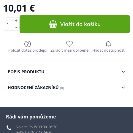
10,01 €
+
Vložit do košíku
-
Položit dotaz prodejci
Zařadit mezi oblíbené
Hlídat dostupnost
POPIS PRODUKTU
HODNOCENÍ ZÁKAZNÍKŮ
(0)
Rádi vám pomůžeme
Volejte Po-Pi 09:00-16:30
+420 776 777 669