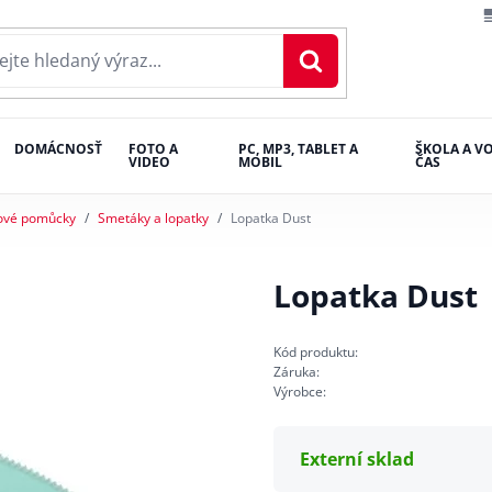
DOMÁCNOSŤ
FOTO A
PC, MP3, TABLET A
ŠKOLA A V
VIDEO
MOBIL
ČAS
ové pomůcky
Smetáky a lopatky
Lopatka Dust
Lopatka Dust
Kód produktu:
Záruka:
Výrobce:
Externí sklad