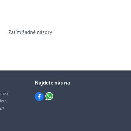
Zatím žádné názory
Najdete nás na
ámik?
dio?
hu?