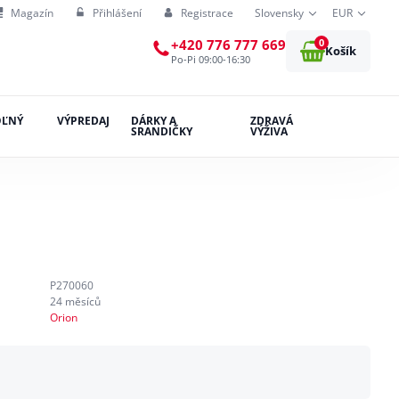
Magazín
Přihlášení
Registrace
Slovensky
EUR
0
+420 776 777 669
Košík
Po-Pi 09:00-16:30
OĽNÝ
VÝPREDAJ
DÁRKY A
ZDRAVÁ
SRANDIČKY
VÝŽIVA
P270060
24 měsíců
Orion