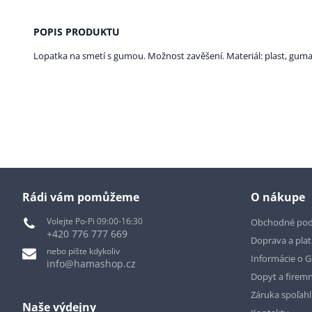
POPIS PRODUKTU
Lopatka na smetí s gumou. Možnost zavěšení. Materiál: plast, guma.
Rádi vám pomůžeme
O nákupe
Volejte Po-Pi 09:00-16:30
Obchodné po
+420 776 777 669
Doprava a pla
nebo pište kdykoliv
Informácie o 
info@hamashop.cz
Dopyt a firemn
Záruka spoľah
Naše výdejny