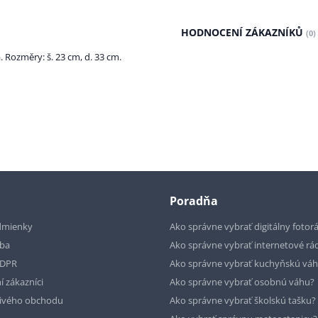
HODNOCENÍ ZÁKAZNÍKŮ
(0)
 Rozměry: š. 23 cm, d. 33 cm.
Poradňa
dmienky
Ako správne vybrať digitálny fotor
tba
Ako správne vybrať internetové rá
GDPR
Ako správne vybrať kuchyňskú vá
í zákazníci
Ako správne vybrať osobnú váhu?
livého obchodu
Ako správne vybrať školskú tašku?