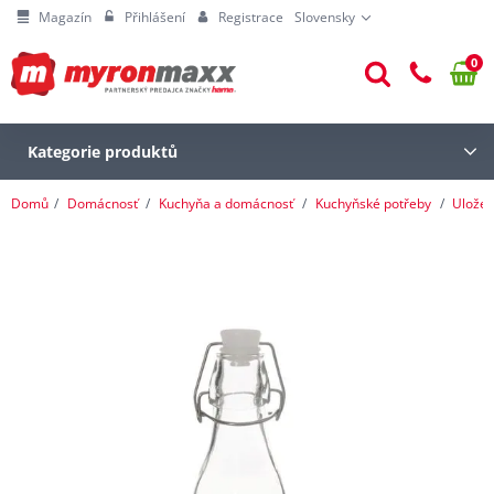
Magazín
Přihlášení
Registrace
Slovensky
0
Kategorie produktů
Domů
Domácnosť
Kuchyňa a domácnosť
Kuchyňské potřeby
Uložen