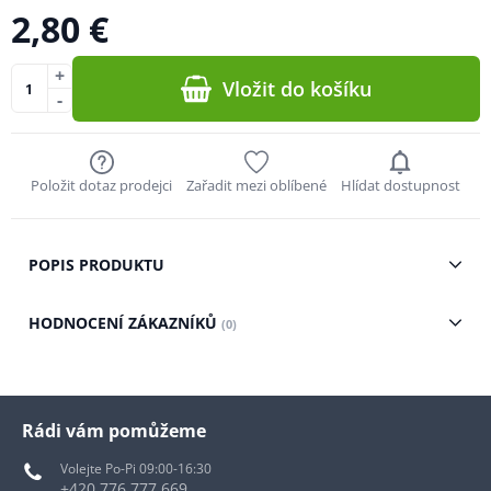
2,80 €
+
Vložit do košíku
-
Položit dotaz prodejci
Zařadit mezi oblíbené
Hlídat dostupnost
POPIS PRODUKTU
HODNOCENÍ ZÁKAZNÍKŮ
(0)
Rádi vám pomůžeme
Volejte Po-Pi 09:00-16:30
+420 776 777 669