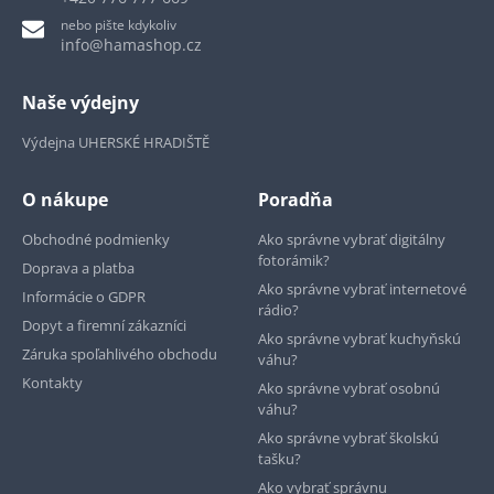
nebo pište kdykoliv
info@hamashop.cz
Naše výdejny
Výdejna UHERSKÉ HRADIŠTĚ
O nákupe
Poradňa
Obchodné podmienky
Ako správne vybrať digitálny
fotorámik?
Doprava a platba
Ako správne vybrať internetové
Informácie o GDPR
rádio?
Dopyt a firemní zákazníci
Ako správne vybrať kuchyňskú
Záruka spoľahlivého obchodu
váhu?
Kontakty
Ako správne vybrať osobnú
váhu?
Ako správne vybrať školskú
tašku?
Ako vybrať správnu