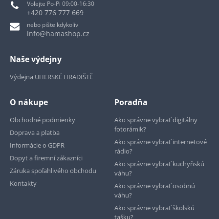
Volejte Po-Pi 09:00-16:30
+420 776 777 669
nebo pište kdykoliv
info@hamashop.cz
Naše výdejny
Výdejna UHERSKÉ HRADIŠTĚ
O nákupe
Poradňa
Obchodné podmienky
Ako správne vybrať digitálny
fotorámik?
Doprava a platba
Ako správne vybrať internetové
Informácie o GDPR
rádio?
Dopyt a firemní zákazníci
Ako správne vybrať kuchyňskú
Záruka spoľahlivého obchodu
váhu?
Kontakty
Ako správne vybrať osobnú
váhu?
Ako správne vybrať školskú
tašku?