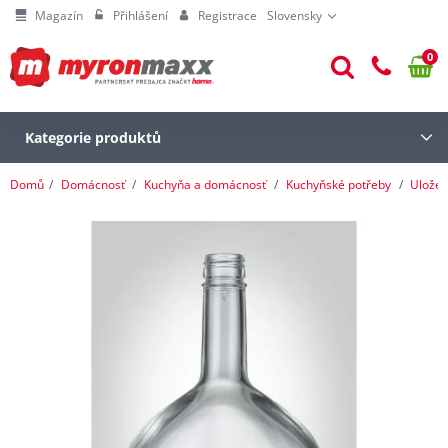
Magazín
Přihlášení
Registrace
Slovensky
0
Kategorie produktů
Domů
Domácnosť
Kuchyňa a domácnosť
Kuchyňské potřeby
Uložen