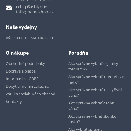
nebo pište kdykoliv
info@hamashop.cz
Naše výdejny
Výdejna UHERSKÉ HRADIŠTĚ
O nákupe
Poradňa
Obchodné podmienky
Ako správne vybrať digitálny
fotorámik?
Doprava a platba
Ako správne vybrať internetové
Informácie o GDPR
rádio?
Dopyt a firemní zákazníci
Ako správne vybrať kuchyňskú
Záruka spoľahlivého obchodu
váhu?
Kontakty
Ako správne vybrať osobnú
váhu?
Ako správne vybrať školskú
tašku?
Ako vybrať správnu