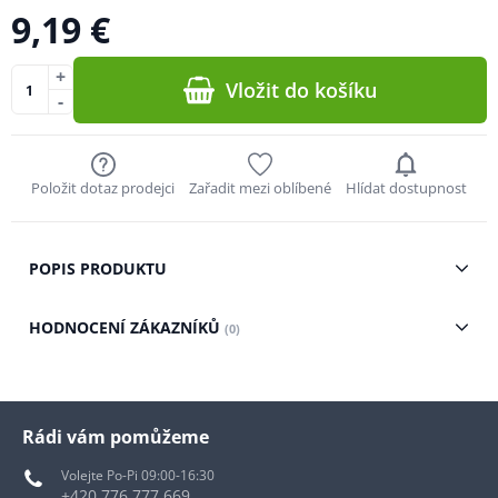
9,19 €
+
Vložit do košíku
-
Položit dotaz prodejci
Zařadit mezi oblíbené
Hlídat dostupnost
POPIS PRODUKTU
HODNOCENÍ ZÁKAZNÍKŮ
(0)
Rádi vám pomůžeme
Volejte Po-Pi 09:00-16:30
+420 776 777 669