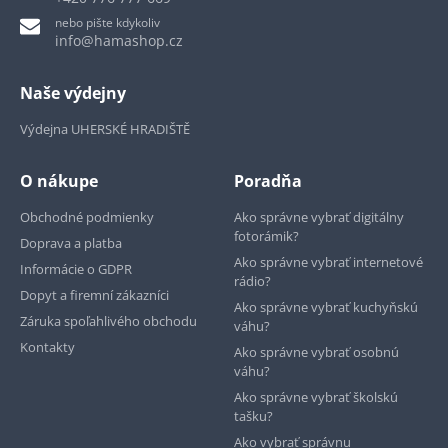
nebo pište kdykoliv
info@hamashop.cz
Naše výdejny
Výdejna UHERSKÉ HRADIŠTĚ
O nákupe
Poradňa
Obchodné podmienky
Ako správne vybrať digitálny
fotorámik?
Doprava a platba
Ako správne vybrať internetové
Informácie o GDPR
rádio?
Dopyt a firemní zákazníci
Ako správne vybrať kuchyňskú
Záruka spoľahlivého obchodu
váhu?
Kontakty
Ako správne vybrať osobnú
váhu?
Ako správne vybrať školskú
tašku?
Ako vybrať správnu