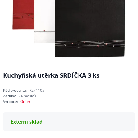
Kuchyňská utěrka SRDÍČKA 3 ks
Kód produktu:
P271105
Záruka:
24 měsíců
Výrobce:
Orion
Externí sklad