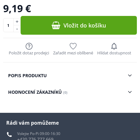
9,19 €
+
Vložit do košíku
-
Položit dotaz prodejci
Zařadit mezi oblíbené
Hlídat dostupnost
POPIS PRODUKTU
HODNOCENÍ ZÁKAZNÍKŮ
(0)
Rádi vám pomůžeme
Volejte Po-Pi 09:00-16:30
+420 776 777 669