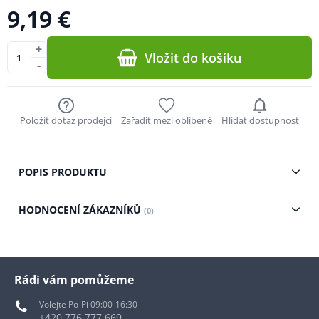
9,19 €
+
Vložit do košíku
-
Položit dotaz prodejci
Zařadit mezi oblíbené
Hlídat dostupnost
POPIS PRODUKTU
HODNOCENÍ ZÁKAZNÍKŮ
(0)
Rádi vám pomůžeme
Volejte Po-Pi 09:00-16:30
+420 776 777 669