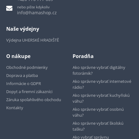
nebo pište kdykoliv
info@hamashop.cz
Naše výdejny
Výdejna UHERSKÉ HRADIŠTĚ
O nákupe
Poradňa
Obchodné podmienky
Ako správne vybrať digitálny
fotorámik?
Doprava a platba
Ako správne vybrať internetové
Informácie o GDPR
rádio?
Dopyt a firemní zákazníci
Ako správne vybrať kuchyňskú
Záruka spoľahlivého obchodu
váhu?
Kontakty
Ako správne vybrať osobnú
váhu?
Ako správne vybrať školskú
tašku?
Ako vybrať správnu