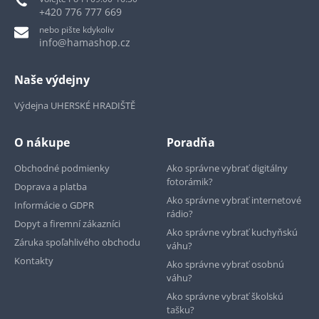
+420 776 777 669
nebo pište kdykoliv
info@hamashop.cz
Naše výdejny
Výdejna UHERSKÉ HRADIŠTĚ
O nákupe
Poradňa
Obchodné podmienky
Ako správne vybrať digitálny
fotorámik?
Doprava a platba
Ako správne vybrať internetové
Informácie o GDPR
rádio?
Dopyt a firemní zákazníci
Ako správne vybrať kuchyňskú
Záruka spoľahlivého obchodu
váhu?
Kontakty
Ako správne vybrať osobnú
váhu?
Ako správne vybrať školskú
tašku?