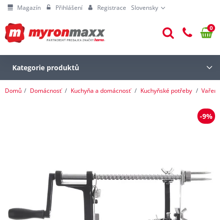
Magazín
Přihlášení
Registrace
Slovensky
0
Kategorie produktů
Domů
Domácnosť
Kuchyňa a domácnosť
Kuchyňské potřeby
Vaření
-9%