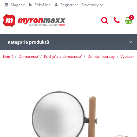
Magazín
Přihlášení
Registrace
Slovensky
0
Kategorie produktů
Domů
Domácnosť
Kuchyňa a domácnosť
Domácí potřeby
Vybavení