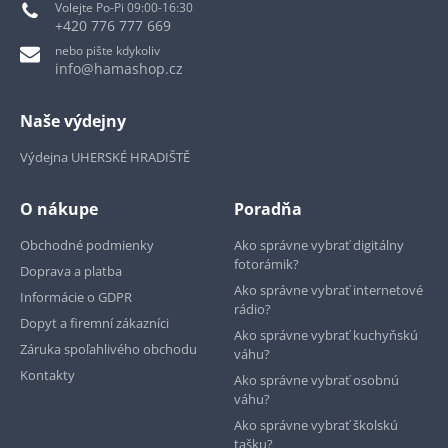
Volejte Po-Pi 09:00-16:30
+420 776 777 669
nebo pište kdykoliv
info@hamashop.cz
Naše výdejny
Výdejna UHERSKÉ HRADIŠTĚ
O nákupe
Poradňa
Obchodné podmienky
Ako správne vybrať digitálny
fotorámik?
Doprava a platba
Ako správne vybrať internetové
Informácie o GDPR
rádio?
Dopyt a firemní zákazníci
Ako správne vybrať kuchyňskú
Záruka spoľahlivého obchodu
váhu?
Kontakty
Ako správne vybrať osobnú
váhu?
Ako správne vybrať školskú
tašku?