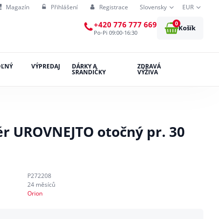
Magazín
Přihlášení
Registrace
Slovensky
EUR
0
+420 776 777 669
Košík
Po-Pi 09:00-16:30
OĽNÝ
VÝPREDAJ
DÁRKY A
ZDRAVÁ
SRANDIČKY
VÝŽIVA
ér UROVNEJTO otočný pr. 30
P272208
24 měsíců
Orion