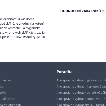
HODNOCENÍ ZÁKAZNÍKŮ
(0)
né drobnosti u vás doma.
ové skříně. Je vhodný na koření
uložit kosmetiku a hygienické
to v rohových skříňkách. Lze jej
: plast PET, kov. Rozměry: pr. 30
Poradňa
dmienky
Ako správne vybrať digitálny fotor
tba
Ako správne vybrať internetové rá
GDPR
Ako správne vybrať kuchyňskú vá
í zákazníci
Ako správne vybrať osobnú váhu?
livého obchodu
Ako správne vybrať školskú tašku?