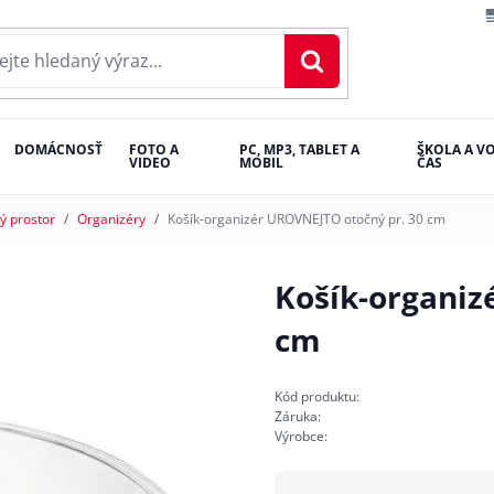
DOMÁCNOSŤ
FOTO A
PC, MP3, TABLET A
ŠKOLA A V
VIDEO
MOBIL
ČAS
ý prostor
Organizéry
Košík-organizér UROVNEJTO otočný pr. 30 cm
Košík-organiz
cm
Kód produktu:
Záruka:
Výrobce: