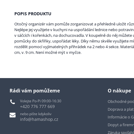
POPIS PRODUKTU
Otočný organizér vám pomůže zorganizovat a přehledně uložit růz
Nejlépe jej využijete v kuchyni na uspořádání lednice nebo potravin
v sáčcích i kořenkách, na dochucovadla. V koupelně do něj můžete 
pomůcky do skříňky, uspořádat léky. Díky němu skvěle využijete mís
rozdělit pomocí vyjímatelných přihrádek na 2 nebo 4 sekce. Materiál
cm, v. 9 cm. Není možné mýt v myčce.
Rádi vám pomůžeme
O nákupe
Volejte Po-Pi 09:00-16:30
Obchodné po
+420 776 777 669
Doprava a pla
nebo pište kdykoliv
Informácie o 
info@hamashop.cz
Dopyt a firemn
Záruka spoľah