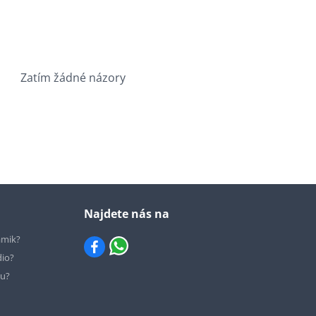
Zatím žádné názory
Najdete nás na
ámik?
dio?
hu?