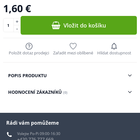
1,60 €
+
Vložit do košíku
-
Položit dotaz prodejci
Zařadit mezi oblíbené
Hlídat dostupnost
POPIS PRODUKTU
HODNOCENÍ ZÁKAZNÍKŮ
(0)
Rádi vám pomůžeme
Volejte Po-Pi 09:00-16:30
+420 776 777 669