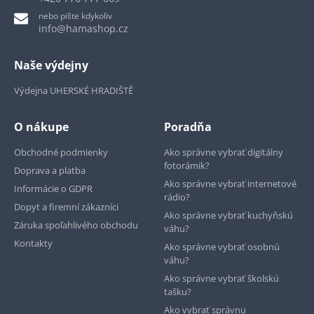
nebo pište kdykoliv
info@hamashop.cz
Naše výdejny
Výdejna UHERSKÉ HRADIŠTĚ
O nákupe
Poradňa
Obchodné podmienky
Ako správne vybrať digitálny
fotorámik?
Doprava a platba
Ako správne vybrať internetové
Informácie o GDPR
rádio?
Dopyt a firemní zákazníci
Ako správne vybrať kuchyňskú
Záruka spoľahlivého obchodu
váhu?
Kontakty
Ako správne vybrať osobnú
váhu?
Ako správne vybrať školskú
tašku?
Ako vybrať správnu