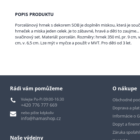
POPIS PRODUKTU
Porcelánový hrnek s dekorem SOB je doplněn miskou, která je součá
hrneček a miska jeden celek. Je to zábavné, hravé a děti to zaujme..
svačinový set. Materiál: porcelán. Rozměry: hrnek 350 ml, pr. 9 cm, v.
cm, v. 6,5 cm. Lze mýt v myčce a použít v MVT. Pro děti od 3 let.
Rádi vám pomůžeme
O nákupe
Volejte Po-Pi 09:00-16:30
Obchodné po
+420 776 777 669
Doprava a pla
nebo pište kdykoliv
Informácie o 
info@hamashop.cz
Dopyt a firemn
Záruka spoľah
Naše výdejny