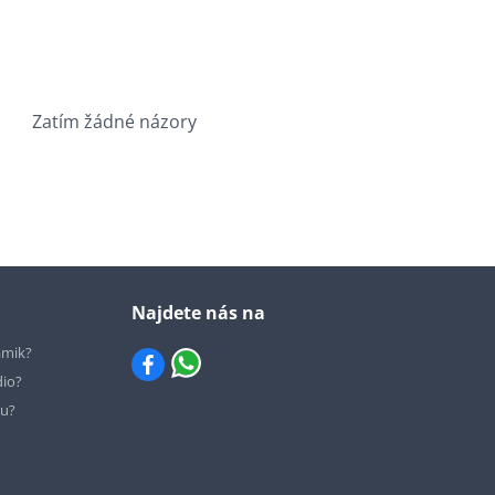
Zatím žádné názory
Najdete nás na
ámik?
dio?
hu?