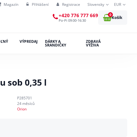
Magazín
Přihlášení
Registrace
Slovensky
EUR
0
+420 776 777 669
Košík
Po-Pi 09:00-16:30
OĽNÝ
VÝPREDAJ
DÁRKY A
ZDRAVÁ
SRANDIČKY
VÝŽIVA
 sob 0,35 l
P285701
24 měsíců
Orion