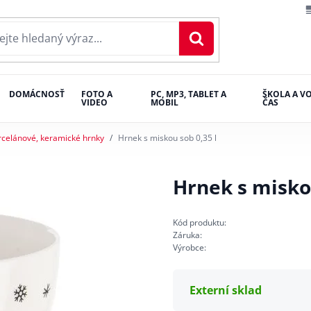
DOMÁCNOSŤ
FOTO A
PC, MP3, TABLET A
ŠKOLA A V
VIDEO
MOBIL
ČAS
rcelánové, keramické hrnky
Hrnek s miskou sob 0,35 l
Hrnek s miskou
Kód produktu:
Záruka:
Výrobce:
Externí sklad