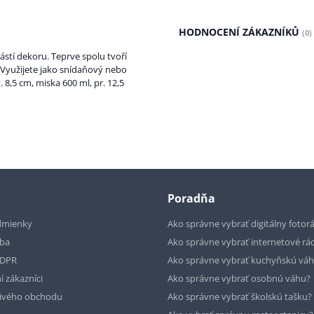
HODNOCENÍ ZÁKAZNÍKŮ
(0)
stí dekoru. Teprve spolu tvoří
. Využijete jako snídaňový nebo
 8,5 cm, miska 600 ml, pr. 12,5
Poradňa
dmienky
Ako správne vybrať digitálny fotor
tba
Ako správne vybrať internetové rá
GDPR
Ako správne vybrať kuchyňskú vá
í zákazníci
Ako správne vybrať osobnú váhu?
livého obchodu
Ako správne vybrať školskú tašku?