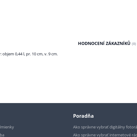
HODNOCENÍ ZÁKAZNÍKŮ
(0)
bjem 0,44 l, pr. 10 cm, v. 9 cm.
Poradňa
dmienky
Ako správne vybrať digitálny fotor
tba
Ako správne vybrať internetové rá