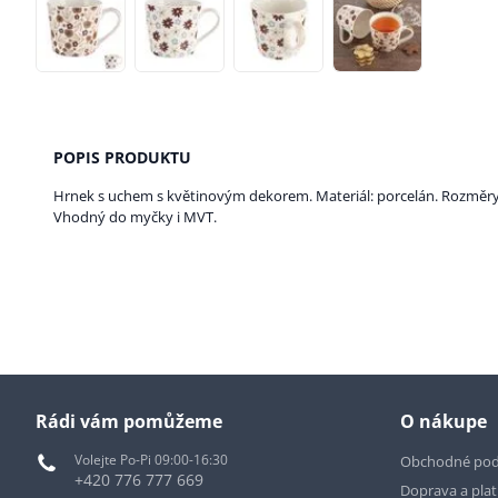
POPIS PRODUKTU
Hrnek s uchem s květinovým dekorem. Materiál: porcelán. Rozměry: o
Vhodný do myčky i MVT.
Rádi vám pomůžeme
O nákupe
Volejte Po-Pi 09:00-16:30
Obchodné po
+420 776 777 669
Doprava a pla