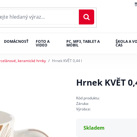
DOMÁCNOSŤ
FOTO A
PC, MP3, TABLET A
ŠKOLA A V
VIDEO
MOBIL
ČAS
rcelánové, keramické hrnky
Hrnek KVĚT 0,44 l
Hrnek KVĚT 0,4
Kód produktu:
Záruka:
Výrobce:
Skladem