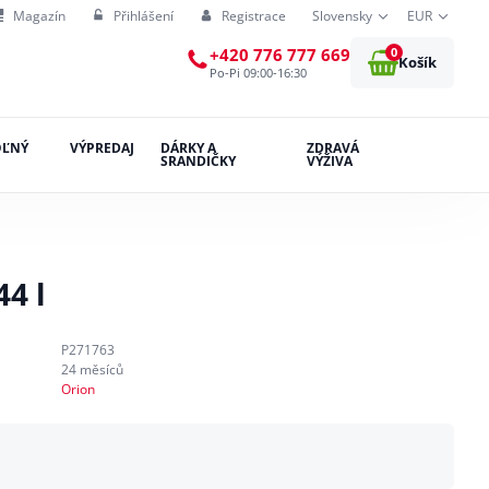
Magazín
Přihlášení
Registrace
Slovensky
EUR
0
+420 776 777 669
Košík
Po-Pi 09:00-16:30
OĽNÝ
VÝPREDAJ
DÁRKY A
ZDRAVÁ
SRANDIČKY
VÝŽIVA
4 l
P271763
24 měsíců
Orion