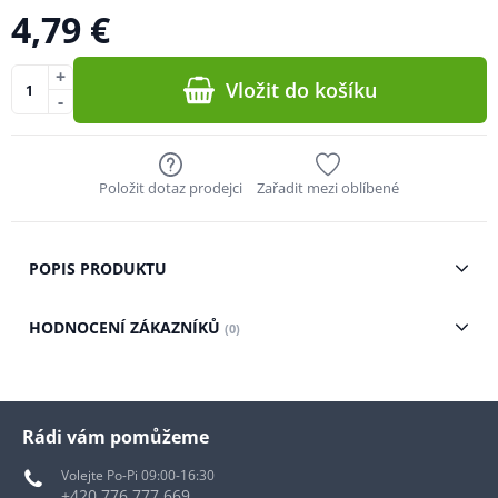
4,79 €
+
Vložit do košíku
-
Položit dotaz prodejci
Zařadit mezi oblíbené
POPIS PRODUKTU
HODNOCENÍ ZÁKAZNÍKŮ
(0)
Rádi vám pomůžeme
Volejte Po-Pi 09:00-16:30
+420 776 777 669