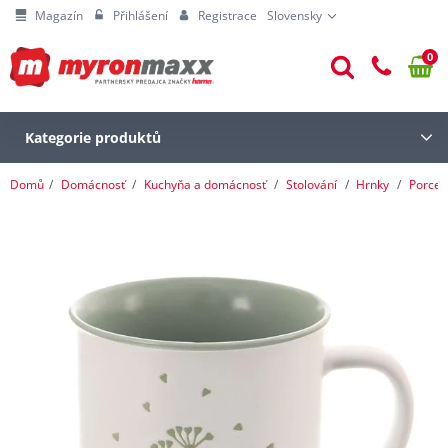
Magazín
Přihlášení
Registrace
Slovensky
0
Kategorie produktů
Domů
Domácnosť
Kuchyňa a domácnosť
Stolování
Hrnky
Porcel