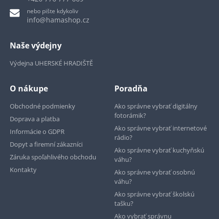
nebo pište kdykoliv
info@hamashop.cz
Naše výdejny
Výdejna UHERSKÉ HRADIŠTĚ
O nákupe
Poradňa
Obchodné podmienky
Ako správne vybrať digitálny
fotorámik?
Doprava a platba
Ako správne vybrať internetové
Informácie o GDPR
rádio?
Dopyt a firemní zákazníci
Ako správne vybrať kuchyňskú
Záruka spoľahlivého obchodu
váhu?
Kontakty
Ako správne vybrať osobnú
váhu?
Ako správne vybrať školskú
tašku?
Ako vybrať správnu