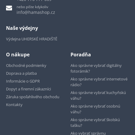
nebo pište kdykoliv
info@hamashop.cz
Naše výdejny
Výdejna UHERSKÉ HRADIŠTĚ
O nákupe
Poradňa
Obchodné podmienky
Ako správne vybrať digitálny
fotorámik?
Doprava a platba
Ako správne vybrať internetové
Informácie o GDPR
rádio?
Dopyt a firemní zákazníci
Ako správne vybrať kuchyňskú
Záruka spoľahlivého obchodu
váhu?
Kontakty
Ako správne vybrať osobnú
váhu?
Ako správne vybrať školskú
tašku?
Ako vybrať správnu