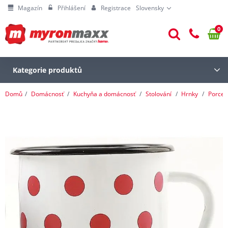
Magazín
Přihlášení
Registrace
Slovensky
0
Kategorie produktů
Domů
Domácnosť
Kuchyňa a domácnosť
Stolování
Hrnky
Porcel