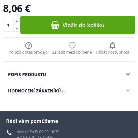
8,06 €
+
Vložit do košíku
-
Položit dotaz prodejci
Zařadit mezi oblíbené
Hlídat dostupnost
POPIS PRODUKTU
HODNOCENÍ ZÁKAZNÍKŮ
(0)
Rádi vám pomůžeme
Volejte Po-Pi 09:00-16:30
+420 776 777 669