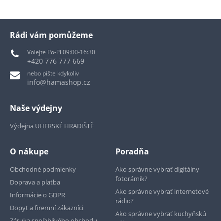
Rádi vám pomůžeme
Volejte Po-Pi 09:00-16:30
+420 776 777 669
nebo pište kdykoliv
info@hamashop.cz
Naše výdejny
Výdejna UHERSKÉ HRADIŠTĚ
O nákupe
Poradňa
Obchodné podmienky
Ako správne vybrať digitálny
fotorámik?
Doprava a platba
Ako správne vybrať internetové
Informácie o GDPR
rádio?
Dopyt a firemní zákazníci
Ako správne vybrať kuchyňskú
Záruka spoľahlivého obchodu