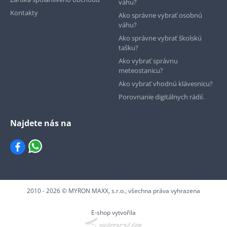
váhu?
Kontakty
Ako správne vybrať osobnú
váhu?
Ako správne vybrať školskú
tašku?
Ako vybrať správnu
meteostanicu?
Ako vybrať vhodnú klávesnicu?
Porovnanie digitálnych rádií.
Najdete nás na
2010 - 2026 © MYRON MAXX, s.r.o., všechna práva vyhrazena
E-shop vytvořila