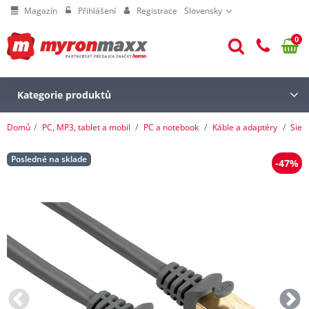
Magazín
Přihlášení
Registrace
Slovensky
0
Kategorie produktů
Domů
PC, MP3, tablet a mobil
PC a notebook
Káble a adaptéry
Sieť
Posledné na sklade
-47%