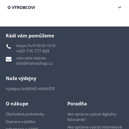
O VÝROBCOVI
Rádi vám pomůžeme
Volejte Po-Pi 09:00-16:30
+420 776 777 669
nebo pište kdykoliv
info@hamashop.cz
Naše výdejny
Výdejna UHERSKÉ HRADIŠTĚ
O nákupe
Poradňa
Obchodné podmienky
Ako správne vybrať digitálny
fotorámik?
Doprava a platba
Ako správne vybrať internetové
Informácie o GDPR