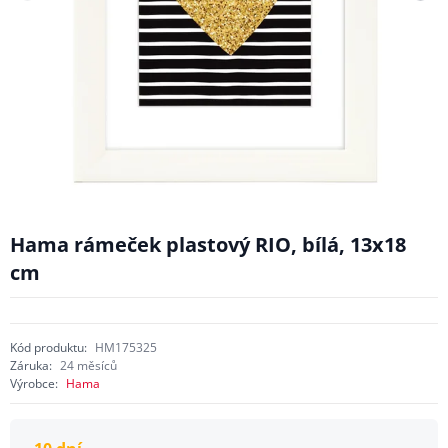
Hama rámeček plastový RIO, bílá, 13x18
cm
Kód produktu:
HM175325
Záruka:
24 měsíců
Výrobce:
Hama