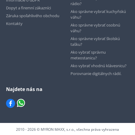
rádio?
Dopyt a firemní zákazníci
Ako správne vybrať kuchyňskú
Záruka spoľahlivého obchodu
váhu?
Kontakty
Ako správne vybrať osobnú
váhu?
Ako správne vybrať školskú
tašku?
Ako vybrať správnu
meteostanicu?
Ako vybrať vhodnú klávesnicu?
Porovnanie digitálnych rádií.
Najdete nás na
2010 - 2026 © MYRON MAXX, s.r.o., všechna práva vyhrazena