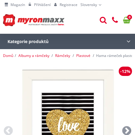
Magazín
Přihlášení
Registrace
Slovensky
0
Kategorie produktů
Domů
Albumy a rámčeky
Rámčeky
Plastové
Hama rámeček plastový
-12%