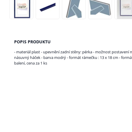
POPIS PRODUKTU
- materiál plast - upevnění zadní stěny: pérka - možnost postavení n
násuvný háček - barva modrý - formát rámečku : 13 x 18 cm - formát 
balení, cena za 1 ks