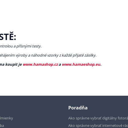
STĚ:
ntrolou a přísnými testy.
zahájením výroby a náhodné vzorky z každé přijaté zásilky.
ma koupit je
www.hamashop.cz
a
www.hamaeshop.eu
.
Poradňa
dmienky
Ako správne vybrať digitálny fotor
tba
Ako správne vybrať internetové rá