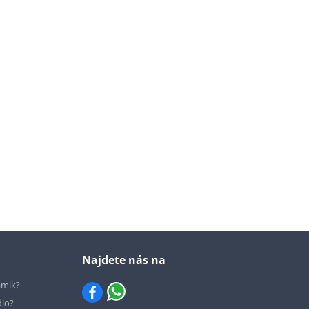
Najdete nás na
ámik?
dio?