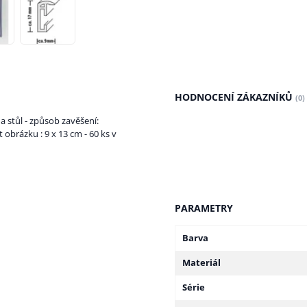
HODNOCENÍ ZÁKAZNÍKŮ
(0)
a stůl - způsob zavěšení:
obrázku : 9 x 13 cm - 60 ks v
PARAMETRY
Barva
Materiál
Série