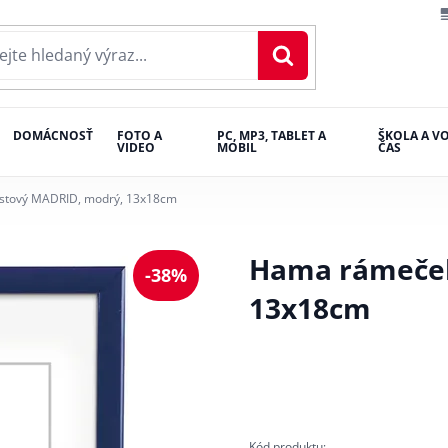
DOMÁCNOSŤ
FOTO A
PC, MP3, TABLET A
ŠKOLA A V
VIDEO
MOBIL
ČAS
stový MADRID, modrý, 13x18cm
Hama rámeček
-38%
13x18cm
Kód produktu: