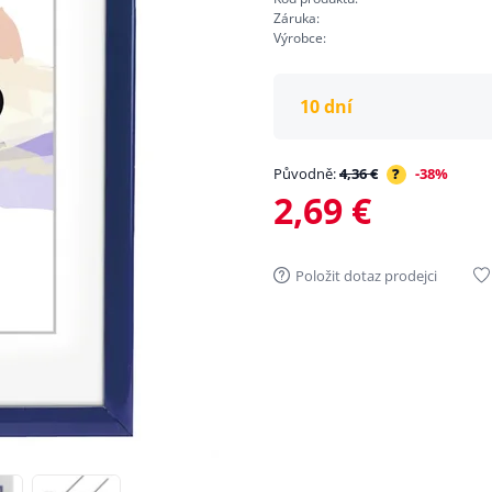
Záruka:
Výrobce:
10 dní
Původně:
4,36 €
?
-38%
2,69 €
Položit dotaz prodejci