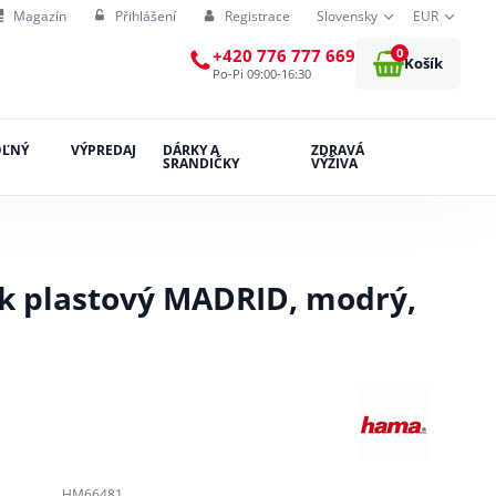
Magazín
Přihlášení
Registrace
Slovensky
EUR
0
+420 776 777 669
Košík
Po-Pi 09:00-16:30
OĽNÝ
VÝPREDAJ
DÁRKY A
ZDRAVÁ
SRANDIČKY
VÝŽIVA
 plastový MADRID, modrý,
HM66481