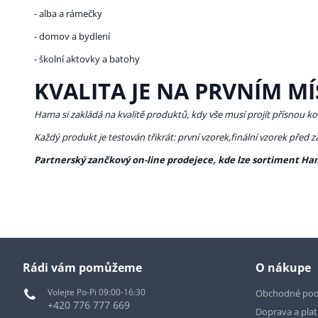
- alba a rámečky
- domov a bydlení
- školní aktovky a batohy
KVALITA JE NA PRVNÍM MÍ
Hama si zakládá na kvalitě produktů, kdy vše musí projít přísnou ko
Každý produkt je testován třikrát: první vzorek,finální vzorek před 
Partnerský zančkový on-line prodejece, kde lze sortiment Ha
Rádi vám pomůžeme
O nákupe
Volejte Po-Pi 09:00-16:30
Obchodné po
+420 776 777 669
Doprava a pla