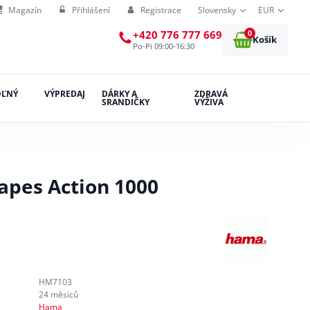
Magazín
Přihlášení
Registrace
Slovensky
EUR
0
+420 776 777 669
Košík
Po-Pi 09:00-16:30
OĽNÝ
VÝPREDAJ
DÁRKY A
ZDRAVÁ
SRANDIČKY
VÝŽIVA
pes Action 1000
HM7103
24 měsíců
Hama