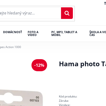
DOMÁCNOSŤ
FOTO A
PC, MP3, TABLET A
ŠKOLA A V
VIDEO
MOBIL
ČAS
pes Action 1000
Hama photo Ta
-12%
Kód produktu:
Záruka:
Výrobce: