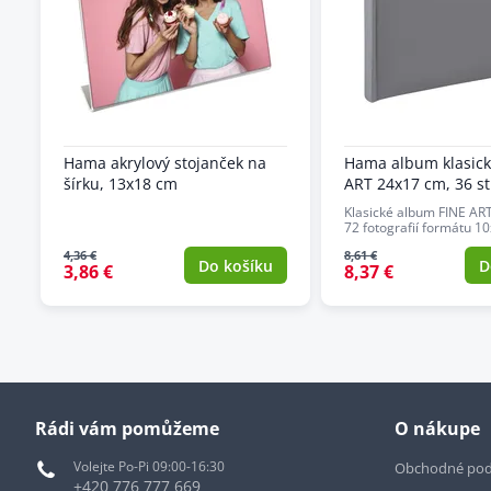
Hama akrylový stojanček na
Hama album klasick
šírku, 13x18 cm
ART 24x17 cm, 36 st
Klasické album FINE ART
72 fotografií formátu 10
4,36 €
8,61 €
Do košíku
D
3,86 €
8,37 €
Rádi vám pomůžeme
O nákupe
Volejte Po-Pi 09:00-16:30
Obchodné po
+420 776 777 669