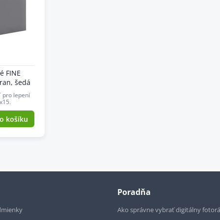
é FINE
ran, šedá
 pro lepení
x15.
o košíku
Poradňa
dmienky
Ako správne vybrať digitálny fotor