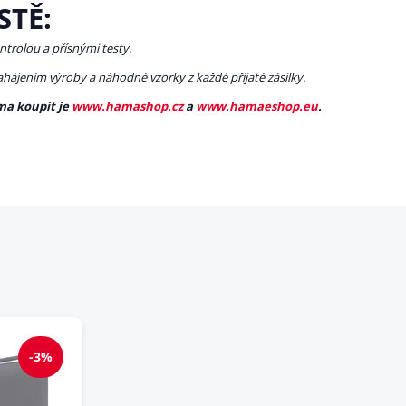
STĚ:
ntrolou a přísnými testy.
zahájením výroby a náhodné vzorky z každé přijaté zásilky.
ma koupit je
www.hamashop.cz
a
www.hamaeshop.eu
.
-3%