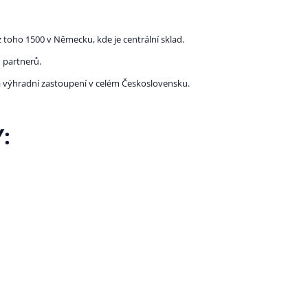
 toho 1500 v Německu, kde je centrální sklad.
 partnerů.
la výhradní zastoupení v celém Československu.
: