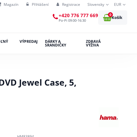
Magazín
Přihlášení
Registrace
Slovensky
EUR
0
+420 776 777 669
Košík
Po-Pi 09:00-16:30
OĽNÝ
VÝPREDAJ
DÁRKY A
ZDRAVÁ
SRANDIČKY
VÝŽIVA
VD Jewel Case, 5,
HM83894