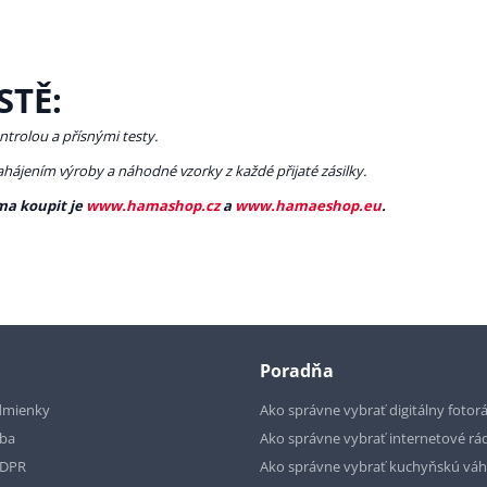
STĚ:
ntrolou a přísnými testy.
zahájením výroby a náhodné vzorky z každé přijaté zásilky.
ma koupit je
www.hamashop.cz
a
www.hamaeshop.eu
.
Poradňa
dmienky
Ako správne vybrať digitálny fotor
tba
Ako správne vybrať internetové rá
GDPR
Ako správne vybrať kuchyňskú vá