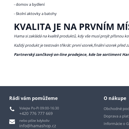
- domov a bydlení
- školní aktovky a batohy
KVALITA JE NA PRVNÍM MÍ
Hama si zakládá na kvalitě produktů, kdy vše musí projít přísnou ko
Každý produkt je testován třikrát: první vzorek,finální vzorek před 
Partnerský zančkový on-line prodejece, kde lze sortiment Ha
Rádi vám pomůžeme
O nákupe
Volejte Po-Pi 09:00-16:30
Obchodné po
+420 776 777 669
Doprava a pla
nebo pište kdykoliv
Informácie o 
info@hamashop.cz