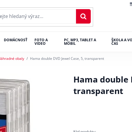
DOMÁCNOSŤ
FOTO A
PC, MP3, TABLET A
ŠKOLA A V
VIDEO
MOBIL
ČAS
áhradné obaly
Hama double DVD Jewel Case, 5, transparent
Hama double D
transparent
Kód produktu: