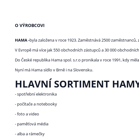
O VÝROBCOVI
HAMA -
byla založena v roce 1923. Zaměstnává 2500 zaměstnanců, z
V Evropě má více jak 550 obchodních zástupců a 30 000 obchodních
Do České republika Hama spol. s.r.o pronikala v roce 1991, kdy mě
Nyní má Hama sídlo v Brně i na Slovensku.
HLAVNÍ SORTIMENT HAMY
- spotřební elektronika
- počítače a notebooky
- foto a video
- paměťová média
- alba a rámečky