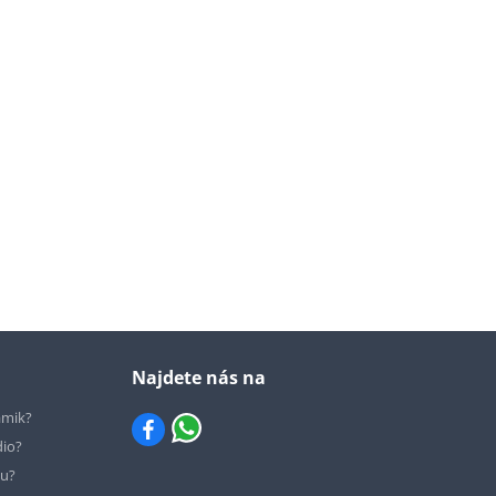
Najdete nás na
ámik?
dio?
hu?