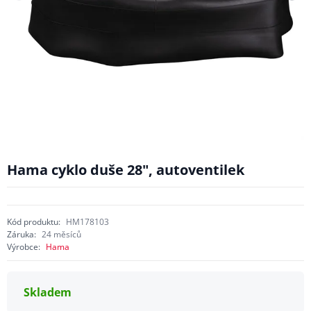
Hama cyklo duše 28", autoventilek
Kód produktu:
HM178103
Záruka:
24 měsíců
Výrobce:
Hama
Skladem