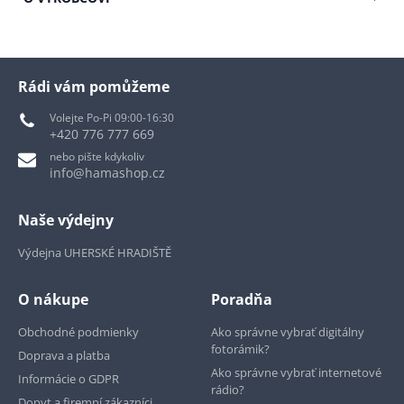
Rádi vám pomůžeme
Volejte Po-Pi 09:00-16:30
+420 776 777 669
nebo pište kdykoliv
info@hamashop.cz
Naše výdejny
Výdejna UHERSKÉ HRADIŠTĚ
O nákupe
Poradňa
Obchodné podmienky
Ako správne vybrať digitálny
fotorámik?
Doprava a platba
Ako správne vybrať internetové
Informácie o GDPR
rádio?
Dopyt a firemní zákazníci