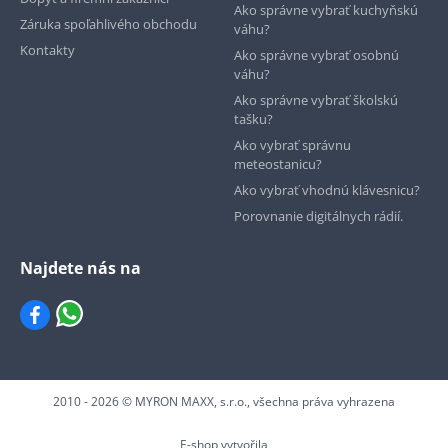
Ako správne vybrať kuchyňskú
Záruka spoľahlivého obchodu
váhu?
Kontakty
Ako správne vybrať osobnú
váhu?
Ako správne vybrať školskú
tašku?
Ako vybrať správnu
meteostanicu?
Ako vybrať vhodnú klávesnicu?
Porovnanie digitálnych rádií.
Najdete nás na
2010 - 2026 © MYRON MAXX, s.r.o., všechna práva vyhrazena
E-shop vytvořila