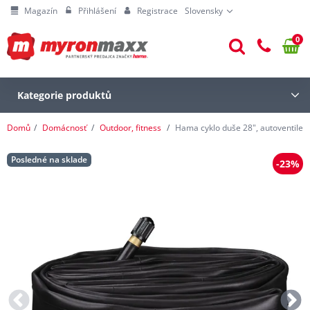
Magazín
Přihlášení
Registrace
Slovensky
0
Kategorie produktů
Domů
Domácnosť
Outdoor, fitness
Hama cyklo duše 28", autoventilek
Posledné na sklade
-23%