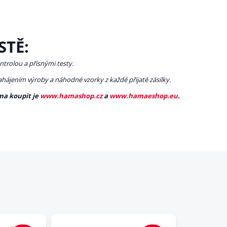
STĚ:
ntrolou a přísnými testy.
zahájením výroby a náhodné vzorky z každé přijaté zásilky.
ma koupit je
www.hamashop.cz
a
www.hamaeshop.eu
.