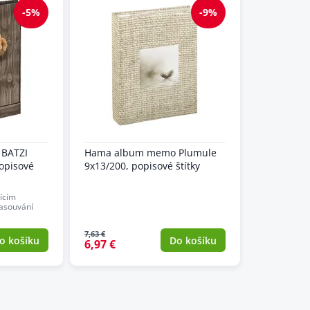
-5%
-9%
BATZI
Hama album memo Plumule
popisové
9x13/200, popisové štítky
ícím
asouvání
7,63 €
o košíku
Do košíku
6,97 €