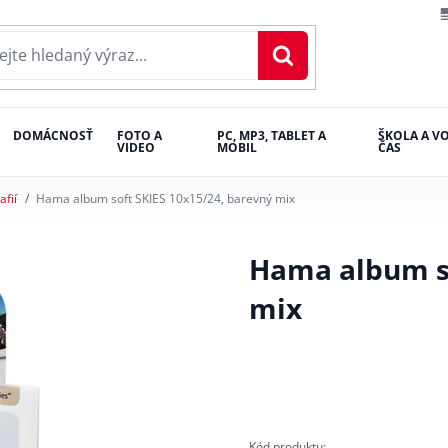
DOMÁCNOSŤ
FOTO A
PC, MP3, TABLET A
ŠKOLA A V
VIDEO
MOBIL
ČAS
fií
Hama album soft SKIES 10x15/24, barevný mix
Hama album so
mix
Kód produktu: