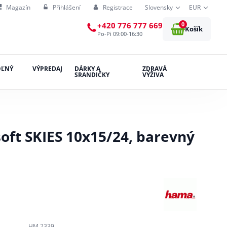
Magazín
Přihlášení
Registrace
Slovensky
EUR
0
+420 776 777 669
Košík
Po-Pi 09:00-16:30
OĽNÝ
VÝPREDAJ
DÁRKY A
ZDRAVÁ
SRANDIČKY
VÝŽIVA
ft SKIES 10x15/24, barevný
HM 2339