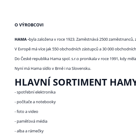
O VÝROBCOVI
HAMA -
byla založena v roce 1923. Zaměstnává 2500 zaměstnanců, z
V Evropě má více jak 550 obchodních zástupců a 30 000 obchodních
Do České republika Hama spol. s.r.o pronikala v roce 1991, kdy mě
Nyní má Hama sídlo v Brně i na Slovensku.
HLAVNÍ SORTIMENT HAMY
- spotřební elektronika
- počítače a notebooky
- foto a video
- paměťová média
- alba a rámečky