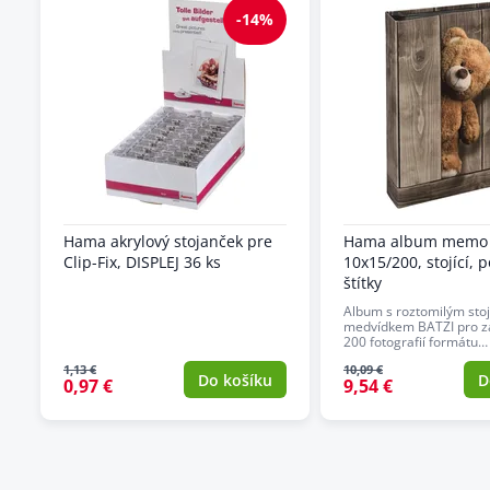
-14%
Hama akrylový stojanček pre
Hama album memo 
Clip-Fix, DISPLEJ 36 ks
10x15/200, stojící, 
štítky
Album s roztomilým stoj
medvídkem BATZI pro z
200 fotografií formátu…
1,13 €
10,09 €
Do košíku
D
0,97 €
9,54 €