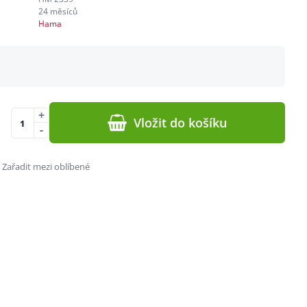
24 měsíců
Hama
+
Vložit do košíku
-
Zařadit mezi oblíbené