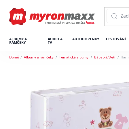
ALBUMY A
AUDIO A
AUTODOPLNKY
CESTOVÁNÍ
RÁMČEKY
TV
Domů
Albumy a rámčeky
Tematické albumy
Bábätká/Deti
Hama