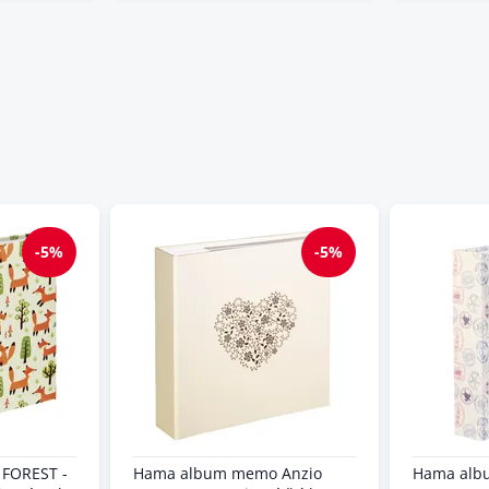
-5%
-5%
FOREST -
Hama album memo Anzio
Hama alb