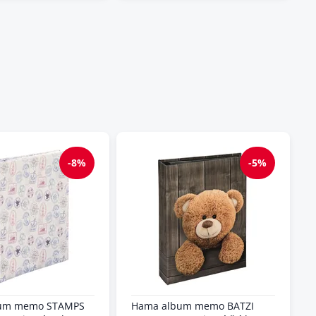
-8%
-5%
um memo STAMPS
Hama album memo BATZI