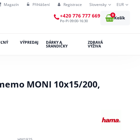
Magazín
Přihlášení
Registrace
Slovensky
EUR
0
+420 776 777 669
Košík
Po-Pi 09:00-16:30
OĽNÝ
VÝPREDAJ
DÁRKY A
ZDRAVÁ
SRANDIČKY
VÝŽIVA
memo MONI 10x15/200,
HM1925