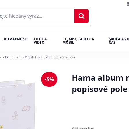
DOMÁCNOSŤ
FOTO A
PC, MP3, TABLET A
ŠKOLA A V
VIDEO
MOBIL
ČAS
 album memo MONI 10x15/200, popisové pole
Hama album 
-5%
popisové pole
Kód produktu: