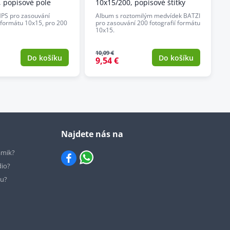
, popisové pole
10x15/200, popisové štítky
PS pro zasouvání
Album s roztomilým medvídek BATZI
e formátu 10x15, pro 200
pro zasouvání 200 fotografií formátu
10x15.
10,09 €
Do košíku
Do košíku
9,54 €
Najdete nás na
ámik?
dio?
hu?