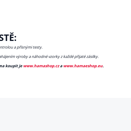
STĚ:
ntrolou a přísnými testy.
zahájením výroby a náhodné vzorky z každé přijaté zásilky.
ma koupit je
www.hamashop.cz
a
www.hamaeshop.eu
.