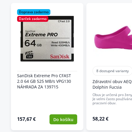
Doprava zadarmo
Darček zadarmo
8 dostupné varianty
SanDisk Extreme Pro CFAST
2.0 64 GB 525 MB/s VPG130
Zdravotní obuv AE
NÁHRADA ZA 139715
Dolphin Fucsia
Obuv je určená pro ženy 
Je velmi často používán
pracovní obuv.
58,22 €
157,67 €
Do košíku