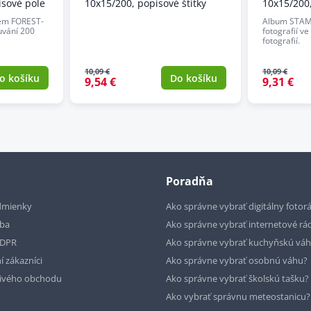
isové pole
10x15/200, popisové štítky
10x15/200
em FOREST-
Album STAM
uvání 200
fotografií v
fotografií.
10,09 €
10,09 €
o košíku
Do košíku
9,54 €
9,31 €
Poradňa
dmienky
Ako správne vybrať digitálny fotor
tba
Ako správne vybrať internetové rá
GDPR
Ako správne vybrať kuchyňskú vá
í zákazníci
Ako správne vybrať osobnú váhu?
livého obchodu
Ako správne vybrať školskú tašku?
Ako vybrať správnu meteostanicu?