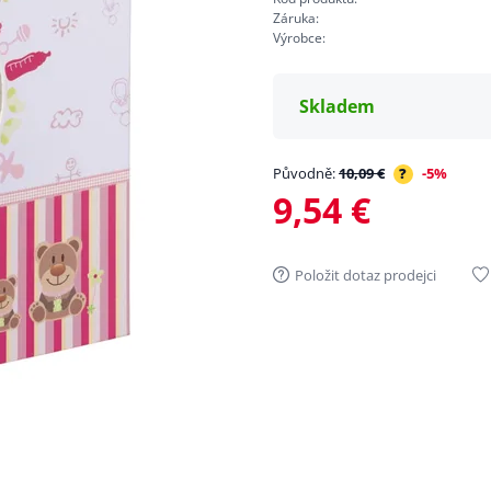
Záruka:
Výrobce:
Skladem
Původně:
10,09 €
?
-5%
9,54 €
Položit dotaz prodejci