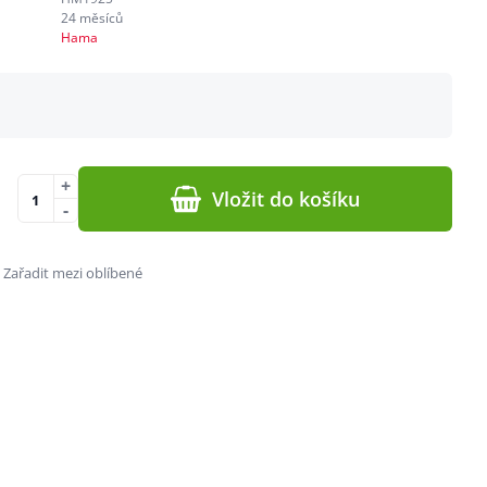
24 měsíců
Hama
+
Vložit do košíku
-
Zařadit mezi oblíbené