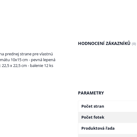
HODNOCENÍ ZÁKAZNÍKŮ
(0)
na prednej strane pre vlastnú
ormátu 10x15 cm - pevná lepená
 22,5 x 22,5 cm - balenie 12 ks
PARAMETRY
Počet stran
Počet fotek
Produktová řada