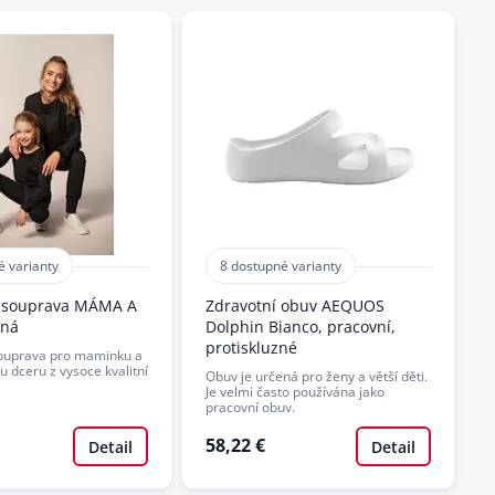
é varianty
8 dostupné varianty
 souprava MÁMA A
Zdravotní obuv AEQUOS
rná
Dolphin Bianco, pracovní,
protiskluzné
ouprava pro maminku a
u dceru z vysoce kvalitní
Obuv je určená pro ženy a větší děti.
Je velmi často používána jako
pracovní obuv.
58,22 €
Detail
Detail