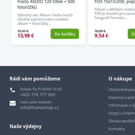
hostů ANZIO 120 fotek + 500
FOX 10x15/200, pop
fotorůžků
Album s dětským motiv
FOX je vhodné pro zaso
Výhodný set: Album / kniha hostů
fotografií formátu…
vhodné zejména jako svatební
album + Fotorůžky…
15,81 €
10,09 €
Do košíku
D
13,98 €
9,54 €
Rádi vám pomůžeme
O nákupe
Volejte Po-Pi 09:00-16:30
Obchodné po
+420 776 777 669
Doprava a pla
nebo pište kdykoliv
Informácie o 
info@hamashop.cz
Dopyt a firemn
Záruka spoľah
Naše výdejny
Kontakty