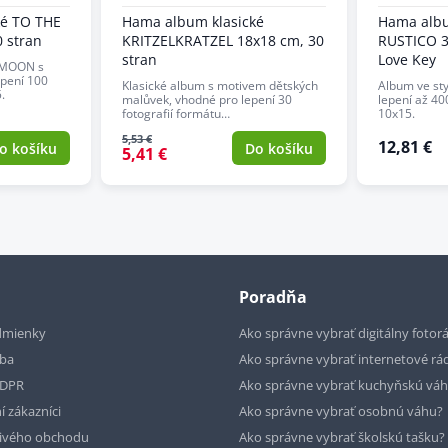
ké TO THE
Hama album klasické
Hama albu
 stran
KRITZELKRATZEL 18x18 cm, 30
RUSTICO 3
stran
Love Key
 MOON s
pení 100
Klasické album s motivem dětských
Album ve st
.
malůvek, vhodné pro lepení 30
lepení až 40
fotografií formátu…
10x15.
5,53 €
12,81 €
o košíku
Do košíku
5,41 €
Poradňa
dmienky
Ako správne vybrať digitálny fotor
tba
Ako správne vybrať internetové rá
GDPR
Ako správne vybrať kuchyňskú vá
í zákazníci
Ako správne vybrať osobnú váhu?
livého obchodu
Ako správne vybrať školskú tašku?