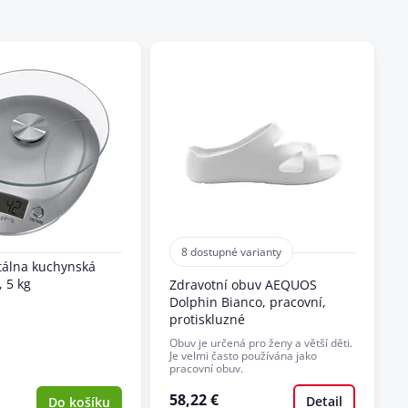
8 dostupné varianty
tálna kuchynská
, 5 kg
Zdravotní obuv AEQUOS
Dolphin Bianco, pracovní,
protiskluzné
Obuv je určená pro ženy a větší děti.
Je velmi často používána jako
pracovní obuv.
58,22 €
Detail
Do košíku