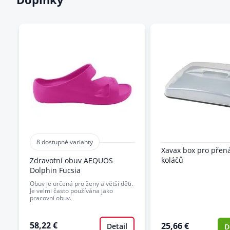
8 dostupné varianty
Xavax box pro přen
koláčů
Zdravotní obuv AEQUOS
Dolphin Fucsia
Obuv je určená pro ženy a větší děti.
Je velmi často používána jako
pracovní obuv.
58,22 €
25,66 €
Detail
D