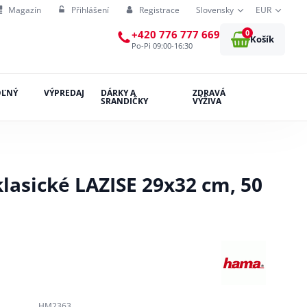
Magazín
Přihlášení
Registrace
Slovensky
EUR
0
+420 776 777 669
Košík
Po-Pi 09:00-16:30
OĽNÝ
VÝPREDAJ
DÁRKY A
ZDRAVÁ
SRANDIČKY
VÝŽIVA
asické LAZISE 29x32 cm, 50
HM2363