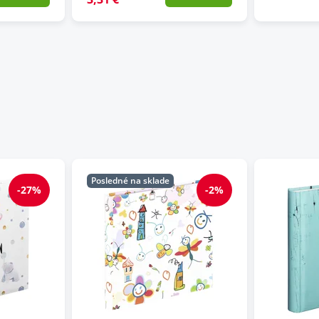
Posledné na sklade
-27%
-2%