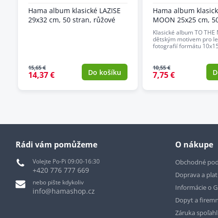
Hama album klasické LAZISE
Hama album klasic
29x32 cm, 50 stran, růžové
MOON 25x25 cm, 50
Klasické album TO THE
dětským motivem pro le
fotografií formátu 10x15
15,65 €
10,55 €
Do košíku
D
14,37 €
7,75 €
Rádi vám pomůžeme
O nákupe
Volejte Po-Pi 09:00-16:30
Obchodné po
+420 776 777 669
Doprava a pla
nebo pište kdykoliv
Informácie o 
info@hamashop.cz
Dopyt a firemn
Záruka spoľah