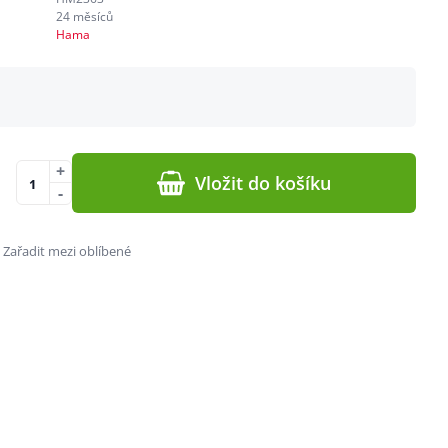
24 měsíců
Hama
+
Vložit do košíku
-
Zařadit mezi oblíbené