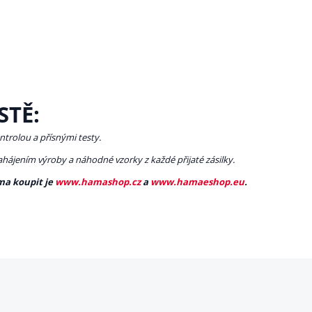
STĚ:
ntrolou a přísnými testy.
zahájením výroby a náhodné vzorky z každé přijaté zásilky.
ma koupit je
www.hamashop.cz
a
www.hamaeshop.eu
.