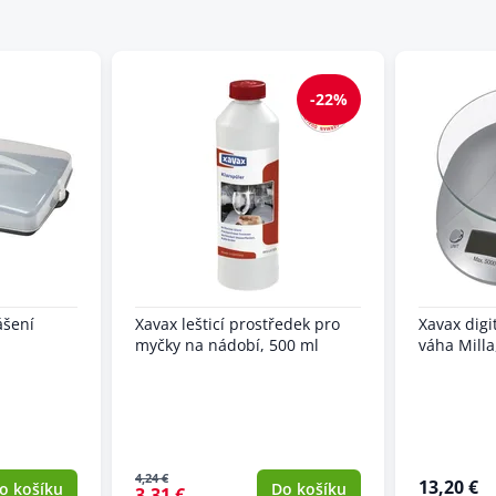
-22%
ášení
Xavax lešticí prostředek pro
Xavax digi
myčky na nádobí, 500 ml
váha Milla
4,24 €
13,20 €
o košíku
Do košíku
3,31 €