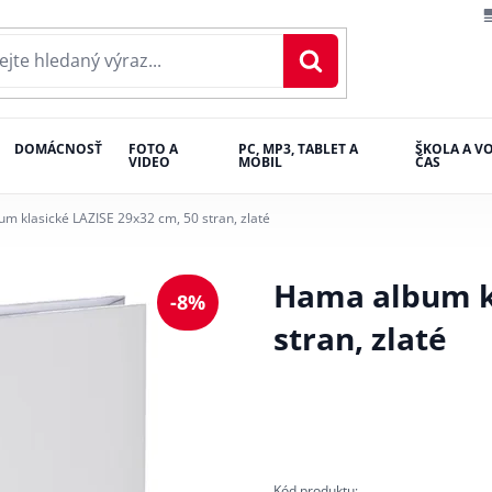
DOMÁCNOSŤ
FOTO A
PC, MP3, TABLET A
ŠKOLA A V
VIDEO
MOBIL
ČAS
m klasické LAZISE 29x32 cm, 50 stran, zlaté
Hama album kl
-8%
stran, zlaté
Kód produktu: