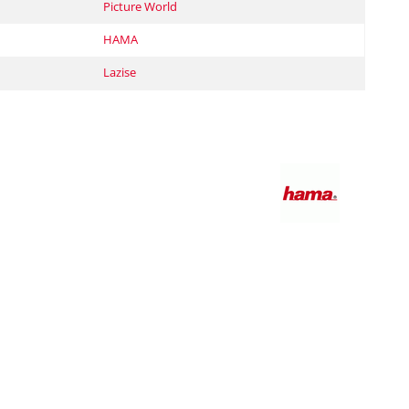
Picture World
HAMA
Lazise