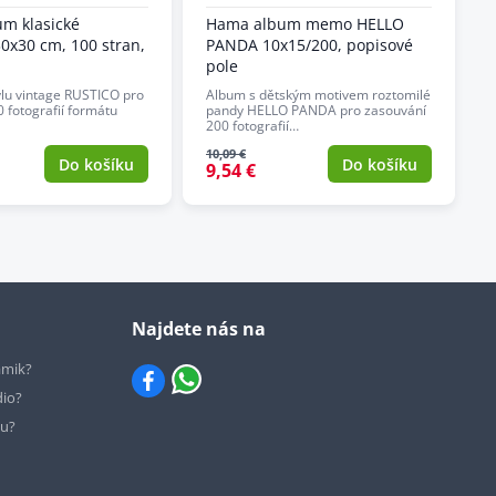
m klasické
Hama album memo HELLO
0x30 cm, 100 stran,
PANDA 10x15/200, popisové
pole
ylu vintage RUSTICO pro
Album s dětským motivem roztomilé
0 fotografií formátu
pandy HELLO PANDA pro zasouvání
200 fotografií…
10,09 €
Do košíku
Do košíku
9,54 €
Najdete nás na
ámik?
dio?
hu?