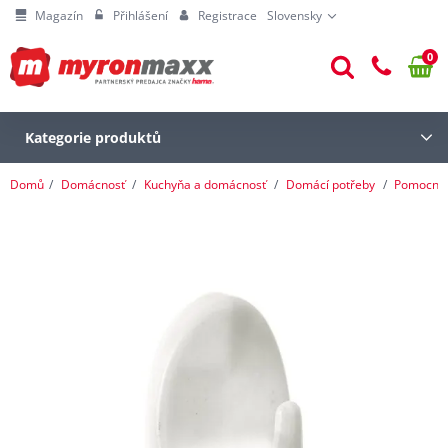
Magazín
Přihlášení
Registrace
Slovensky
0
Kategorie produktů
Domů
Domácnosť
Kuchyňa a domácnosť
Domácí potřeby
Pomocníc