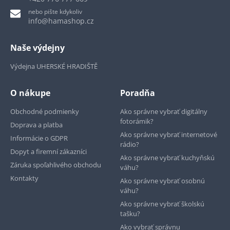
nebo pište kdykoliv
info@hamashop.cz
Naše výdejny
Výdejna UHERSKÉ HRADIŠTĚ
O nákupe
Poradňa
Obchodné podmienky
Ako správne vybrať digitálny
fotorámik?
Doprava a platba
Ako správne vybrať internetové
Informácie o GDPR
rádio?
Dopyt a firemní zákazníci
Ako správne vybrať kuchyňskú
Záruka spoľahlivého obchodu
váhu?
Kontakty
Ako správne vybrať osobnú
váhu?
Ako správne vybrať školskú
tašku?
Ako vybrať správnu