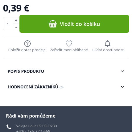
0,39 €
+
Vložit do košíku
-
Položit dotaz prodejci
Zařadit mezi oblíbené
Hlídat dostupnost
POPIS PRODUKTU
HODNOCENÍ ZÁKAZNÍKŮ
(0)
Rádi vám pomůžeme
Volejte Po-Pi 09:00-16:30
+420 776 777 669