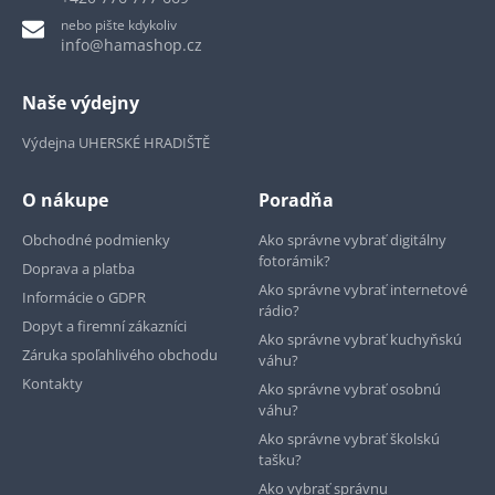
nebo pište kdykoliv
info@hamashop.cz
Naše výdejny
Výdejna UHERSKÉ HRADIŠTĚ
O nákupe
Poradňa
Obchodné podmienky
Ako správne vybrať digitálny
fotorámik?
Doprava a platba
Ako správne vybrať internetové
Informácie o GDPR
rádio?
Dopyt a firemní zákazníci
Ako správne vybrať kuchyňskú
Záruka spoľahlivého obchodu
váhu?
Kontakty
Ako správne vybrať osobnú
váhu?
Ako správne vybrať školskú
tašku?
Ako vybrať správnu