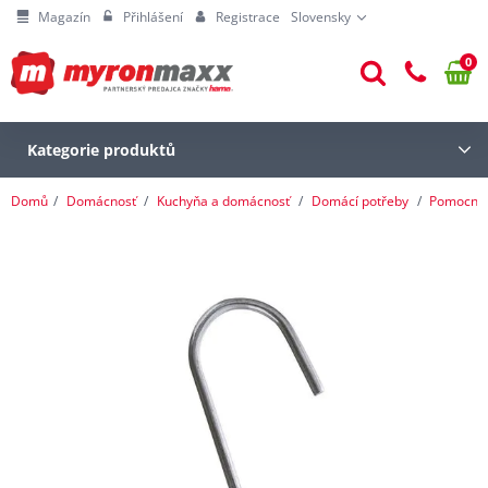
Magazín
Přihlášení
Registrace
Slovensky
0
Kategorie produktů
Domů
Domácnosť
Kuchyňa a domácnosť
Domácí potřeby
Pomocníc