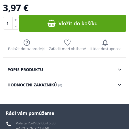
3,97 €
+
Vložit do košíku
-
Položit dotaz prodejci
Zařadit mezi oblíbené
Hlídat dostupnost
POPIS PRODUKTU
HODNOCENÍ ZÁKAZNÍKŮ
(0)
Rádi vám pomůžeme
Volejte Po-Pi 09:00-16:30
+420 776 777 669