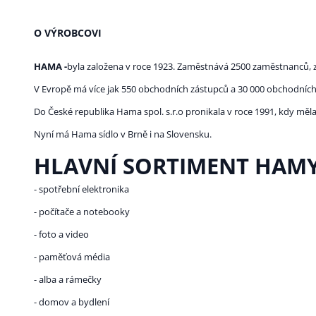
O VÝROBCOVI
HAMA -
byla založena v roce 1923. Zaměstnává 2500 zaměstnanců, z
V Evropě má více jak 550 obchodních zástupců a 30 000 obchodních
Do České republika Hama spol. s.r.o pronikala v roce 1991, kdy mě
Nyní má Hama sídlo v Brně i na Slovensku.
HLAVNÍ SORTIMENT HAMY
- spotřební elektronika
- počítače a notebooky
- foto a video
- paměťová média
- alba a rámečky
- domov a bydlení