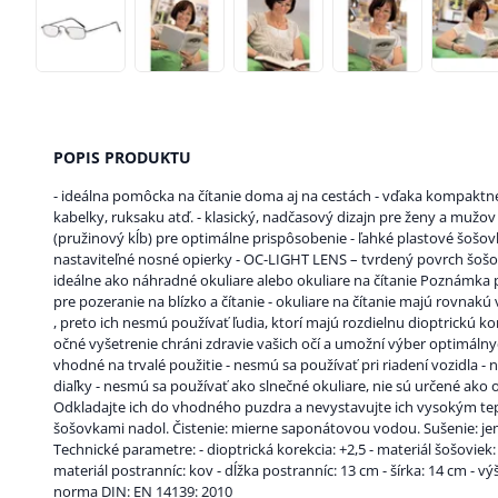
POPIS PRODUKTU
- ideálna pomôcka na čítanie doma aj na cestách - vďaka kompaktn
kabelky, ruksaku atď. - klasický, nadčasový dizajn pre ženy a mužov 
(pružinový kĺb) pre optimálne prispôsobenie - ľahké plastové šošo
nastaviteľné nosné opierky - OC-LIGHT LENS – tvrdený povrch šošo
ideálne ako náhradné okuliare alebo okuliare na čítanie Poznámka p
pre pozeranie na blízko a čítanie - okuliare na čítanie majú rovnakú
, preto ich nesmú používať ľudia, ktorí majú rozdielnu dioptrickú k
očné vyšetrenie chráni zdravie vašich očí a umožní výber optimálnyc
vhodné na trvalé použitie - nesmú sa používať pri riadení vozidla -
diaľky - nesmú sa používať ako slnečné okuliare, nie sú určené ako
Odkladajte ich do vhodného puzdra a nevystavujte ich vysokým te
šošovkami nadol. Čistenie: mierne saponátovou vodou. Sušenie: j
Technické parametre: - dioptrická korekcia: +2,5 - materiál šošoviek: 
materiál postranníc: kov - dĺžka postranníc: 13 cm - šírka: 14 cm - výš
norma DIN: EN 14139: 2010