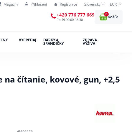
Magazín
Přihlášení
Registrace
Slovensky
EUR
0
+420 776 777 669
Košík
Po-Pi 09:00-16:30
OĽNÝ
VÝPREDAJ
DÁRKY A
ZDRAVÁ
SRANDIČKY
VÝŽIVA
e na čítanie, kovové, gun, +2,5
HM96256