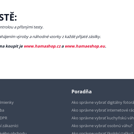
STĚ:
ntrolou a přísnými testy.
zahájením výroby a náhodné vzorky z každé přijaté zásilky.
ma koupit je
www.hamashop.cz
a
www.hamaeshop.eu
.
Poradňa
dmienky
Ako správne vybrať digitálny fotor
tba
Ako správne vybrať internetové rá
GDPR
Ako správne vybrať kuchyňskú vá
í zákazníci
Ako správne vybrať osobnú váhu?
livého obchodu
Ako správne vybrať školskú tašku?