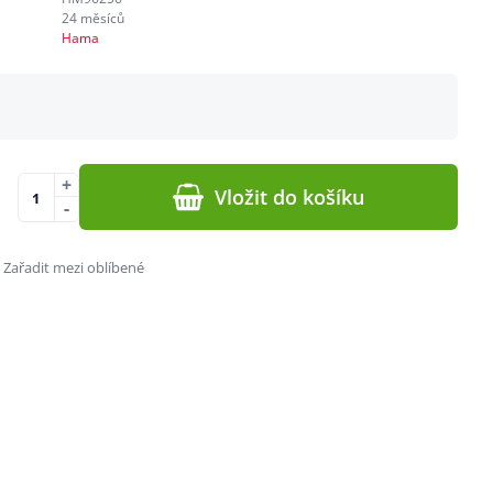
24 měsíců
Hama
+
Vložit do košíku
-
Zařadit mezi oblíbené