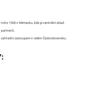
 toho 1500 v Německu, kde je centrální sklad.
 partnerů.
la výhradní zastoupení v celém Československu.
: