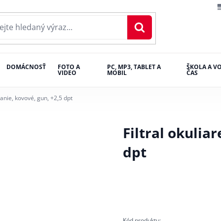
DOMÁCNOSŤ
FOTO A
PC, MP3, TABLET A
ŠKOLA A V
VIDEO
MOBIL
ČAS
ítanie, kovové, gun, +2,5 dpt
Filtral okuliar
dpt
Kód produktu: