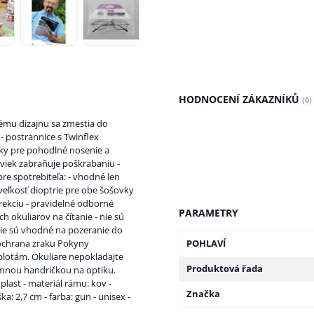
HODNOCENÍ ZÁKAZNÍKŮ
(0)
ému dizajnu sa zmestia do
- postrannice s Twinflex
vky pre pohodlné nosenie a
viek zabraňuje poškrabaniu -
re spotrebiteľa: - vhodné len
 veľkosť dioptrie pre obe šošovky
orekciu - pravidelné odborné
PARAMETRY
h okuliarov na čítanie - nie sú
 nie sú vhodné na pozeranie do
 ochrana zraku Pokyny
POHLAVÍ
plotám. Okuliare nepokladajte
Produktová řada
emnou handričkou na optiku.
plast - materiál rámu: kov -
Značka
ka: 2,7 cm - farba: gun - unisex -