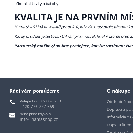
- školní aktovky a batohy
KVALITA JE NA PRVNÍM MÍ
Hama si zakládá na kvalitě produktů, kdy vše musí projít přísnou ko
Každý produkt je testován třikrát: první vzorek,finální vzorek před 
Partnerský zančkový on-line prodejece, kde lze sortiment Ha
Rádi vám pomůžeme
O nákupe
Volejte Po-Pi 09:00-16:30
Obchodné po
+420 776 777 669
Doprava a pla
nebo pište kdykoliv
Informácie o 
info@hamashop.cz
Dopyt a firemn
Záruka spoľah