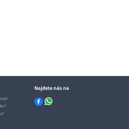
Najdete nás na
ámik?
dio?
hu?