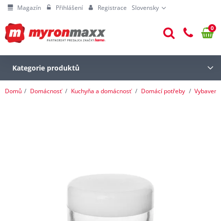
Magazín
Přihlášení
Registrace
Slovensky
0
Kategorie produktů
Domů
Domácnosť
Kuchyňa a domácnosť
Domácí potřeby
Vybavení