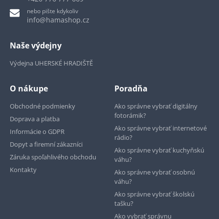
nebo pište kdykoliv
info@hamashop.cz
Naše výdejny
Výdejna UHERSKÉ HRADIŠTĚ
O nákupe
Poradňa
Obchodné podmienky
Ako správne vybrať digitálny
fotorámik?
Doprava a platba
Ako správne vybrať internetové
Informácie o GDPR
rádio?
Dopyt a firemní zákazníci
Ako správne vybrať kuchyňskú
Záruka spoľahlivého obchodu
váhu?
Kontakty
Ako správne vybrať osobnú
váhu?
Ako správne vybrať školskú
tašku?
Ako vybrať správnu