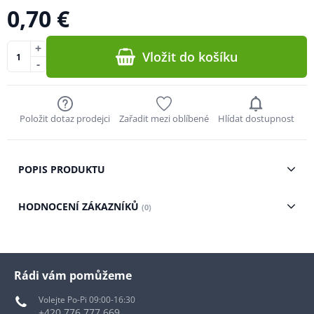
0,70 €
+
Vložit do košíku
-
Položit dotaz prodejci
Zařadit mezi oblíbené
Hlídat dostupnost
POPIS PRODUKTU
HODNOCENÍ ZÁKAZNÍKŮ
(0)
Rádi vám pomůžeme
Volejte Po-Pi 09:00-16:30
+420 776 777 669