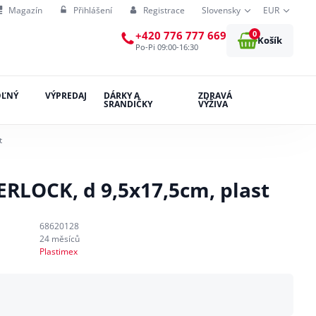
Magazín
Přihlášení
Registrace
Slovensky
EUR
0
+420 776 777 669
Košík
Po-Pi 09:00-16:30
OĽNÝ
VÝPREDAJ
DÁRKY A
ZDRAVÁ
SRANDIČKY
VÝŽIVA
t
ERLOCK, d 9,5x17,5cm, plast
68620128
24 měsíců
Plastimex