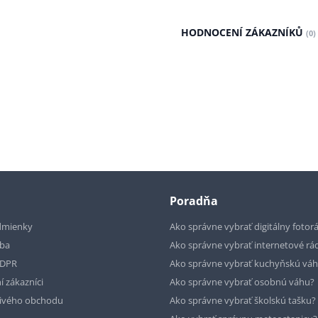
HODNOCENÍ ZÁKAZNÍKŮ
(0)
Poradňa
dmienky
Ako správne vybrať digitálny fotor
tba
Ako správne vybrať internetové rá
GDPR
Ako správne vybrať kuchyňskú vá
í zákazníci
Ako správne vybrať osobnú váhu?
livého obchodu
Ako správne vybrať školskú tašku?