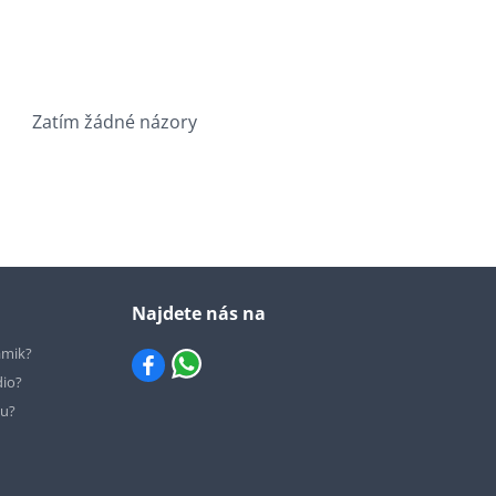
Zatím žádné názory
Najdete nás na
ámik?
dio?
hu?