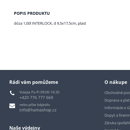
POPIS PRODUKTU
dóza 1,00l INTERLOCK, d 9,5x17,5cm, plast
Rádi vám pomůžeme
O nákupe
Volejte Po-Pi 09:00-16:30
Obchodné po
+420 776 777 669
Doprava a pla
nebo pište kdykoliv
Informácie o 
info@hamashop.cz
Dopyt a firemn
Záruka spoľah
Naše výdejny