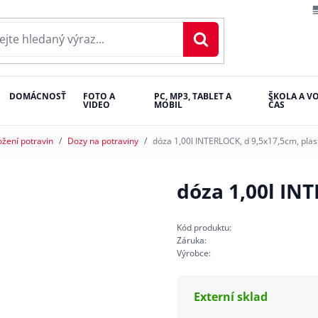
DOMÁCNOSŤ
FOTO A
PC, MP3, TABLET A
ŠKOLA A V
VIDEO
MOBIL
ČAS
ožení potravin
Dozy na potraviny
dóza 1,00l INTERLOCK, d 9,5x17,5cm, plas
dóza 1,00l INT
Kód produktu:
Záruka:
Výrobce:
Externí sklad