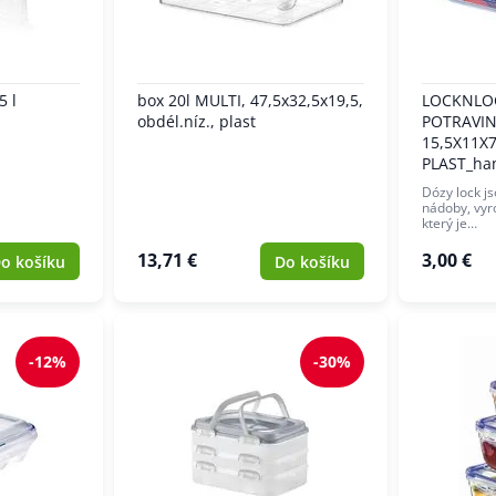
5 l
box 20l MULTI, 47,5x32,5x19,5,
LOCKNLO
obdél.níz., plast
POTRAVIN
15,5X11X
PLAST_ha
Dózy lock j
nádoby, vyro
který je…
13,71 €
3,00 €
o košíku
Do košíku
-12%
-30%