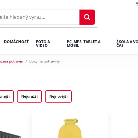
DOMÁCNOSŤ
FOTO A
PC, MP3, TABLET A
ŠKOLA A V
VIDEO
MOBIL
ČAS
ožení potravin
Boxy na potraviny
vnejší
Nejdražší
Nejnovější