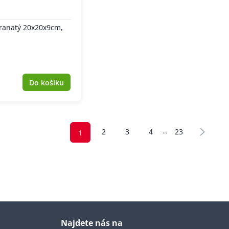
hranatý 20x20x9cm,
Do košíku
2
3
4
23
…
1
Najdete nás na