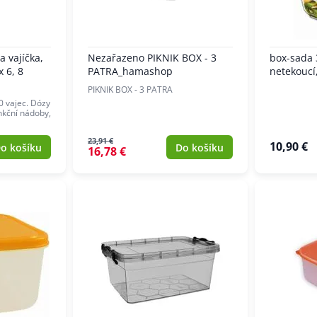
 vajíčka,
Nezařazeno PIKNIK BOX - 3
box-sada 3
x 6, 8
PATRA_hamashop
netekoucí,
PIKNIK BOX - 3 PATRA
10 vajec. Dózy
nkční nádoby,
23,91 €
10,90 €
o košíku
Do košíku
16,78 €