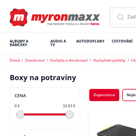
ALBUMY A
AUDIO A
AUTODOPLNKY
CESTOVÁNÍ
RÁMČEKY
TV
Domů
Domácnosť
Kuchyňa a domácnosť
Kuchyňské potřeby
Ul
Boxy na potraviny
Doporučené
Nejle
CENA
0 €
32.63 €