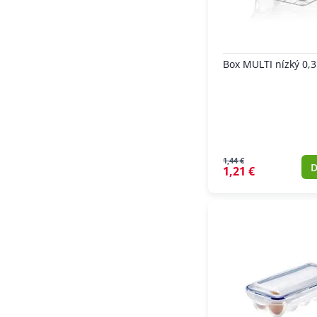
Box MULTI nízký 0,3
1,44 €
D
1,21 €