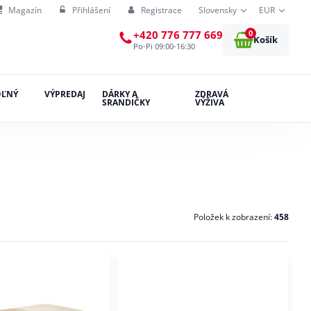
Magazín
Přihlášení
Registrace
Slovensky
EUR
0
+420 776 777 669
Košík
Po-Pi 09:00-16:30
OĽNÝ
VÝPREDAJ
DÁRKY A
ZDRAVÁ
SRANDIČKY
VÝŽIVA
Položek k zobrazení:
458