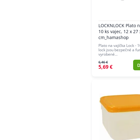
LOCKNLOCK Plato na
10 ks vajec, 12 x 27 
cm_hamashop
Plato na vajíčka Lock - 
lock jsou bezpečné a fu
vyrobené…
6,46 €
D
5,69 €