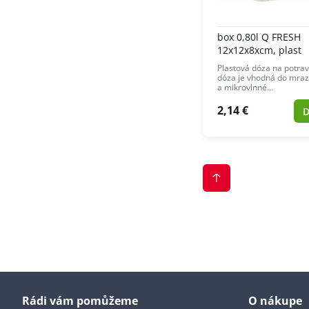
box 0,80l Q FRESH
12x12x8xcm, plast
Plastová dóza na potrav
dóza je vhodná do mraz
a mikrovlnné…
2,14 €
D
Rádi vám pomůžeme
O nákupe