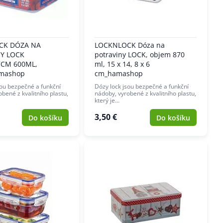
CK DÓZA NA
LOCKNLOCK Dóza na
Y LOCK
potraviny LOCK, objem 870
7CM 600ML,
ml, 15 x 14, 8 x 6
mashop
cm_hamashop
sou bezpečné a funkční
Dózy lock jsou bezpečné a funkční
bené z kvalitního plastu,
nádoby, vyrobené z kvalitního plastu,
který je…
3,50 €
Do košíku
Do košíku