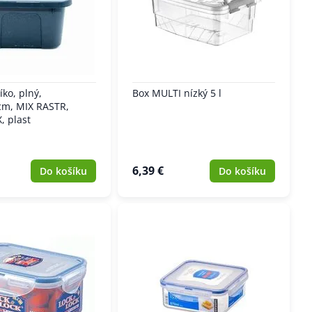
íko, plný,
Box MULTI nízký 5 l
cm, MIX RASTR,
 plast
6,39 €
Do košíku
Do košíku