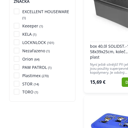
ZNAČKA
EXCELLENT HOUSEWARE
(1)
Keeeper
(1)
KELA
(1)
LOCKNLOCK
(101)
box 40,0l SOLIDST.-
Nezařazeno
(1)
58x39x25cm, koleč., 
plast
Orion
(64)
Nyní ještě silnější! Při 
PAW PATROL
(1)
jsou použity superpevn
kopolymery. Je odolný…
Plastimex
(270)
15,69 €
D
STOR
(14)
TORO
(1)