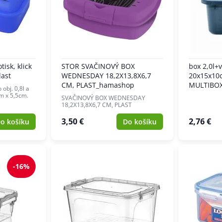
tisk, klick
STOR SVAČINOVÝ BOX
box 2,0l+v
last
WEDNESDAY 18,2X13,8X6,7
20x15x10
CM, PLAST_hamashop
MULTIBOX,
 obj. 0,8l a
m x 5,5cm.
SVAČINOVÝ BOX WEDNESDAY
18,2X13,8X6,7 CM, PLAST
3,50 €
2,76 €
o košíku
Do košíku
-16%