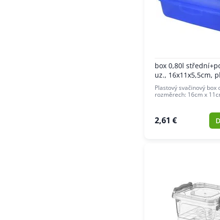
box 0,80l střední+po
uz., 16x11x5,5cm, p
Plastový svačinový box o
rozměrech: 16cm x 11c
2,61 €
D