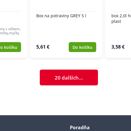
Box na potraviny GREY 5 l
box 2,0l 
plast
iny s víčkem,
ničky,myčky
5,61 €
3,58 €
o košíku
Do košíku
20 dalších...
Poradňa