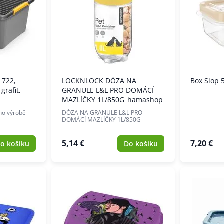
1722,
LOCKNLOCK DÓZA NA
Box Slop 5
grafit,
GRANULE L&L PRO DOMÁCÍ
MAZLÍČKY 1L/850G_hamashop
jeho výrobě
DÓZA NA GRANULE L&L PRO
é
DOMÁCÍ MAZLÍČKY 1L/850G
5,14 €
7,20 €
o košíku
Do košíku