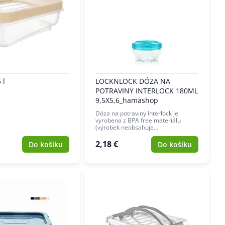
 l
LOCKNLOCK DÓZA NA
POTRAVINY INTERLOCK 180ML
9,5X5,6_hamashop
Dóza na potraviny Interlock je
vyrobena z BPA free materiálu
(výrobek neobsahuje…
2,18 €
Do košíku
Do košíku