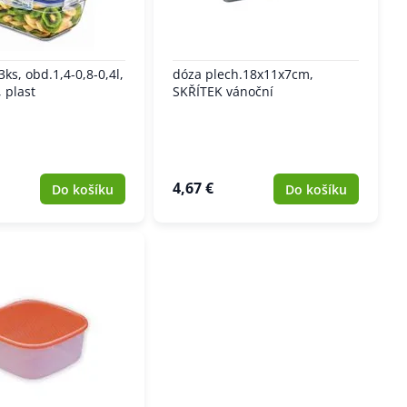
ks, obd.1,4-0,8-0,4l,
dóza plech.18x11x7cm,
 plast
SKŘÍTEK vánoční
4,67 €
Do košíku
Do košíku