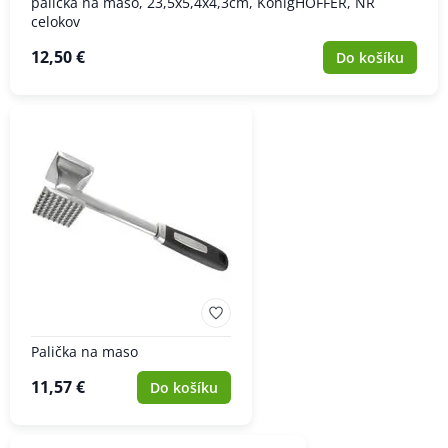
palička na maso, 23,5x5,4x4,3cm, KönigHOFFER, NR
celokov
12,50 €
Do košíku
Palička na maso
11,57 €
Do košíku