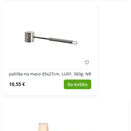
palička na maso d5x27cm, LUXY, 360g, NR
10,55 €
Do košíku