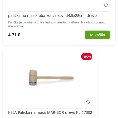
palička na maso, oba konce kov, d4,5x28cm, dřevo
Palička je vyrobena z kvalitního materiálu - dřeva. Na obou stranách
má kovové…
4,71 €
Do košíku
-100%
KELA Palička na maso MARIBOR dřevo KL-17302