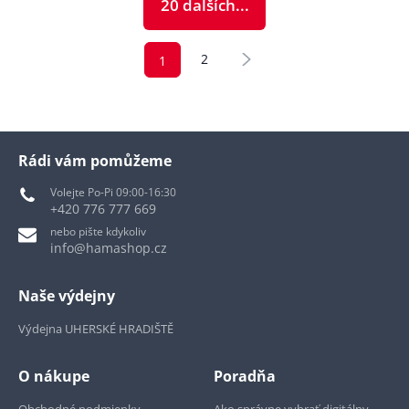
20 dalších...
2
1
Rádi vám pomůžeme
Volejte Po-Pi 09:00-16:30
+420 776 777 669
nebo pište kdykoliv
info@hamashop.cz
Naše výdejny
Výdejna UHERSKÉ HRADIŠTĚ
O nákupe
Poradňa