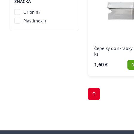
ZNAČKA
Orion
(3)
Plastimex
(1)
Čepelky do škrabky
ks
1,60 €
D