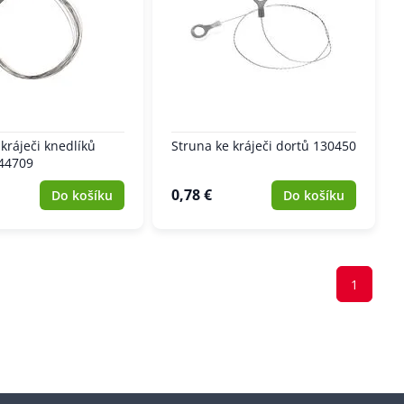
kráječi knedlíků
Struna ke kráječi dortů 130450
44709
0,78 €
Do košíku
Do košíku
1