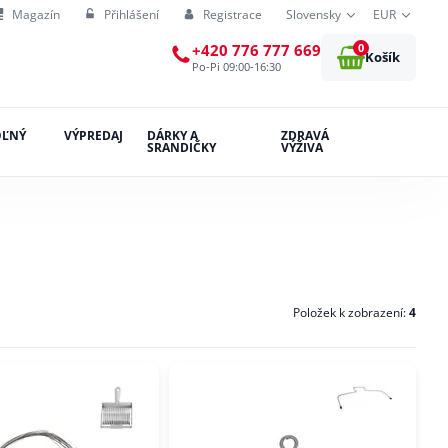
Magazín
Přihlášení
Registrace
Slovensky
EUR
0
+420 776 777 669
Košík
Po-Pi 09:00-16:30
OĽNÝ
VÝPREDAJ
DÁRKY A
ZDRAVÁ
SRANDIČKY
VÝŽIVA
Položek k zobrazení:
4