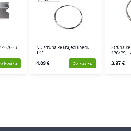
 140760 3
ND struna ke kráječi knedl.
Struna ke 
1KS
130429, 1
4,09 €
3,97 €
o košíku
Do košíku