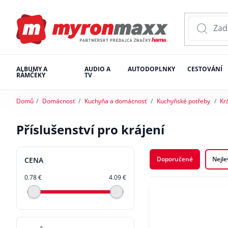
ALBUMY A
AUDIO A
AUTODOPLNKY
CESTOVÁNÍ
RÁMČEKY
TV
Domů
Domácnosť
Kuchyňa a domácnosť
Kuchyňské potřeby
Kr
Příslušenství pro krájení
Doporučené
Nejle
CENA
0.78 €
4.09 €