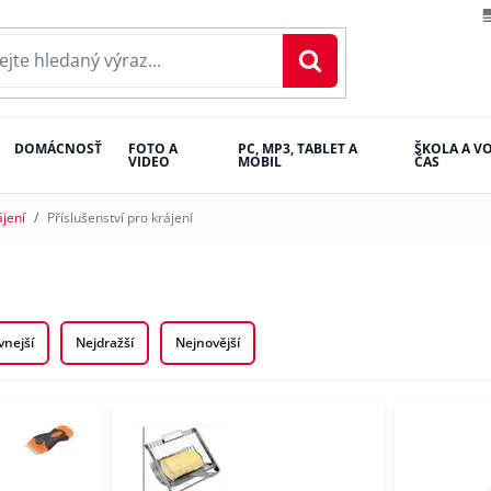
DOMÁCNOSŤ
FOTO A
PC, MP3, TABLET A
ŠKOLA A V
VIDEO
MOBIL
ČAS
ájení
Příslušenství pro krájení
vnejší
Nejdražší
Nejnovější