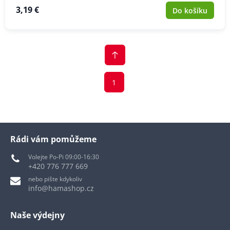
3,19 €
Do košíku
1
Rádi vám pomůžeme
Volejte Po-Pi 09:00-16:30
+420 776 777 669
nebo pište kdykoliv
info@hamashop.cz
Naše výdejny