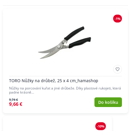
-1%
TORO Nůžky na drůbež, 25 x 4 cm_hamashop
Nůžky na porcování kuřat a jiné drůbeže. Díky plastové rukojeti, která
padne krásně…
9,74 €
Do košíku
9,66 €
-10%