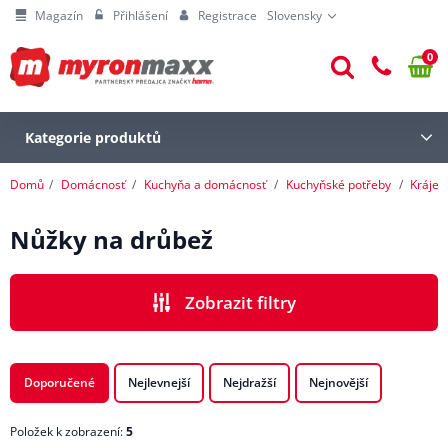
Magazín
Přihlášení
Registrace
Slovensky
0
Kategorie produktů
Domů
Domácnosť
Kuchyňa a domácnosť
Kuchyňské potřeby
Krájen
Nůžky na drůbež
Zobrazit filtry
CENA
Doporučené
Nejlevnejší
Nejdražší
Nejnovější
Položek k zobrazení:
5
ZNAČKA