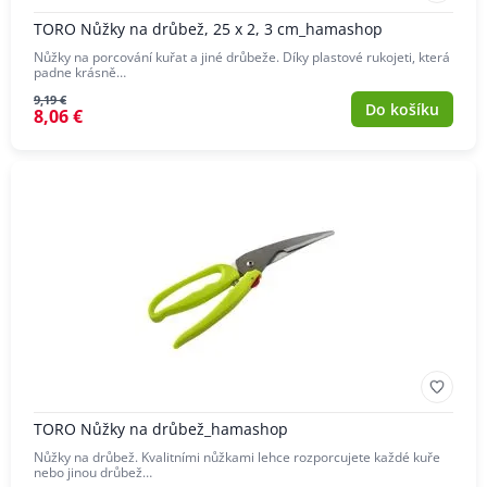
TORO Nůžky na drůbež, 25 x 2, 3 cm_hamashop
Nůžky na porcování kuřat a jiné drůbeže. Díky plastové rukojeti, která
padne krásně…
9,19 €
Do košíku
8,06 €
TORO Nůžky na drůbež_hamashop
Nůžky na drůbež. Kvalitními nůžkami lehce rozporcujete každé kuře
nebo jinou drůbež…