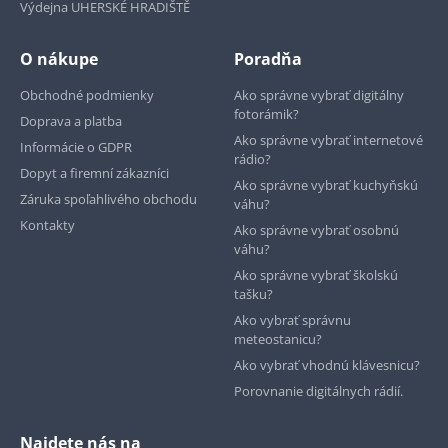
Výdejna UHERSKÉ HRADIŠTĚ
O nákupe
Poradňa
Obchodné podmienky
Ako správne vybrať digitálny
fotorámik?
Doprava a platba
Ako správne vybrať internetové
Informácie o GDPR
rádio?
Dopyt a firemní zákazníci
Ako správne vybrať kuchyňskú
Záruka spoľahlivého obchodu
váhu?
Kontakty
Ako správne vybrať osobnú
váhu?
Ako správne vybrať školskú
tašku?
Ako vybrať správnu
meteostanicu?
Ako vybrať vhodnú klávesnicu?
Porovnanie digitálnych rádií.
Najdete nás na