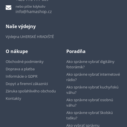
nebo pište kdykoliv
info@hamashop.cz
Naše výdejny
Výdejna UHERSKÉ HRADIŠTĚ
O nákupe
Poradňa
Obchodné podmienky
Ako správne vybrať digitálny
fotorámik?
Doprava a platba
Ako správne vybrať internetové
Informácie o GDPR
rádio?
Dopyt a firemní zákazníci
Ako správne vybrať kuchyňskú
Záruka spoľahlivého obchodu
váhu?
Kontakty
Ako správne vybrať osobnú
váhu?
Ako správne vybrať školskú
tašku?
Ako vybrať správnu