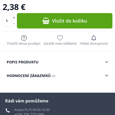
2,38 €
+
Vložit do košíku
-
Položit dotaz prodejci
Zařadit mezi oblíbené
Hlídat dostupnost
POPIS PRODUKTU
HODNOCENÍ ZÁKAZNÍKŮ
(0)
Rádi vám pomůžeme
Volejte Po-Pi 09:00-16:30
+420 776 777 669