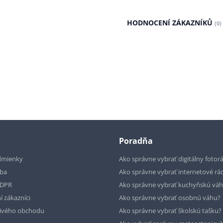
HODNOCENÍ ZÁKAZNÍKŮ
(0)
Poradňa
dmienky
Ako správne vybrať digitálny fotor
tba
Ako správne vybrať internetové rá
GDPR
Ako správne vybrať kuchyňskú vá
í zákazníci
Ako správne vybrať osobnú váhu?
livého obchodu
Ako správne vybrať školskú tašku?