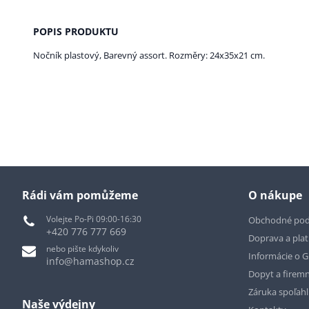
POPIS PRODUKTU
Nočník plastový, Barevný assort. Rozměry: 24x35x21 cm.
Rádi vám pomůžeme
O nákupe
Volejte Po-Pi 09:00-16:30
Obchodné po
+420 776 777 669
Doprava a pla
nebo pište kdykoliv
Informácie o 
info@hamashop.cz
Dopyt a firemn
Záruka spoľah
Naše výdejny