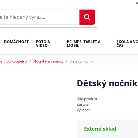
DOMÁCNOSŤ
FOTO A
PC, MP3, TABLET A
ŠKOLA A V
VIDEO
MOBIL
ČAS
ení do koupelny
Nočníky a vaničky
Dětský nočník
Dětský nočník
Kód produktu:
Záruka:
Výrobce:
Externí sklad