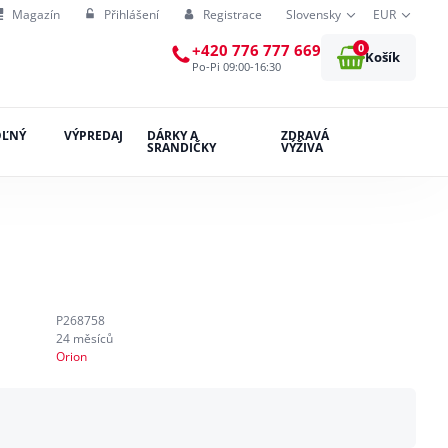
Magazín
Přihlášení
Registrace
Slovensky
EUR
0
+420 776 777 669
Košík
Po-Pi 09:00-16:30
OĽNÝ
VÝPREDAJ
DÁRKY A
ZDRAVÁ
SRANDIČKY
VÝŽIVA
P268758
24 měsíců
Orion