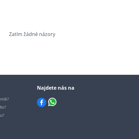
Zatím žádné názory
Najdete nás na
ámik?
dio?
hu?