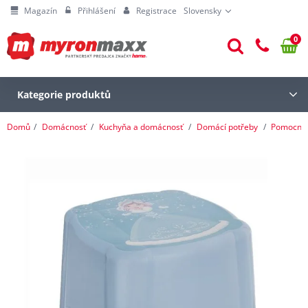
Magazín
Přihlášení
Registrace
Slovensky
0
Kategorie produktů
Domů
Domácnosť
Kuchyňa a domácnosť
Domácí potřeby
Pomocníc