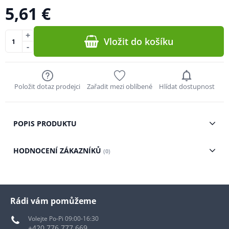
5,61 €
+
Vložit do košíku
-
Položit dotaz prodejci
Zařadit mezi oblíbené
Hlídat dostupnost
POPIS PRODUKTU
HODNOCENÍ ZÁKAZNÍKŮ
(0)
Rádi vám pomůžeme
Volejte Po-Pi 09:00-16:30
+420 776 777 669