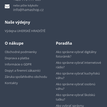
nebo pište kdykoliv
info@hamashop.cz
Naše výdejny
Výdejna UHERSKÉ HRADIŠTĚ
O nákupe
Poradňa
Obchodné podmienky
Ako správne vybrať digitálny
fotorámik?
Doprava a platba
Ako správne vybrať internetové
Informácie o GDPR
rádio?
Dopyt a firemní zákazníci
Ako správne vybrať kuchyňskú
Záruka spoľahlivého obchodu
váhu?
Kontakty
Ako správne vybrať osobnú
váhu?
Ako správne vybrať školskú
tašku?
Ako vybrať správnu