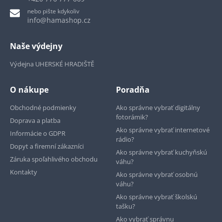
nebo pište kdykoliv
info@hamashop.cz
Naše výdejny
Výdejna UHERSKÉ HRADIŠTĚ
O nákupe
Poradňa
Obchodné podmienky
Ako správne vybrať digitálny
fotorámik?
Doprava a platba
Ako správne vybrať internetové
Informácie o GDPR
rádio?
Dopyt a firemní zákazníci
Ako správne vybrať kuchyňskú
Záruka spoľahlivého obchodu
váhu?
Kontakty
Ako správne vybrať osobnú
váhu?
Ako správne vybrať školskú
tašku?
Ako vybrať správnu