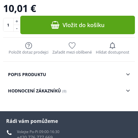
10,01 €
+
Vložit do košíku
-
Položit dotaz prodejci
Zařadit mezi oblíbené
Hlídat dostupnost
POPIS PRODUKTU
HODNOCENÍ ZÁKAZNÍKŮ
(0)
Rádi vám pomůžeme
Volejte Po-Pi 09:00-16:30
+420 776 777 669