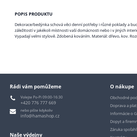
POPIS PRODUKTU
Dekorace/bedýnka schová věci denní potřeby i různé poklady a bu
záležitostí v jakékoli místnosti vaší domácnosti nebo i v jiných inter
Vypadají velmi stylově. Zdobená kováním. Materiál: dřevo, kov. Ro
Rádi vám pomůžeme
O nákupe
Volejte Po-Pi 09:00-16:30
Obchodné po
+420 776 777 669
Doprava a pla
nebo pište kdykoliv
Informácie o 
info@hamashop.cz
Dopyt a firemn
Záruka spoľah
Naše výdejny