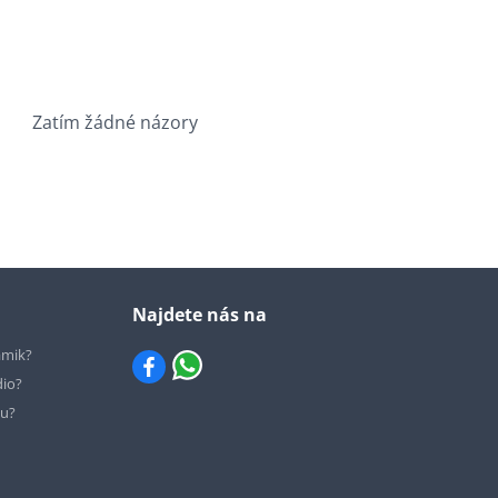
Zatím žádné názory
Najdete nás na
ámik?
dio?
hu?