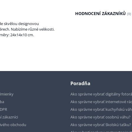
HODNOCENÍ ZÁKAZNÍKŮ
(0)
de skvělou designovou
iérech. Nabízíme různé velikosti.
změry: 24x14x10 cm.
Poradňa
dmienky
Ako správne vybrať digitálny fotor
tba
Ako správne vybrať internetové rá
GDPR
Ako správne vybrať kuchyňskú vá
í zákazníci
Ako správne vybrať osobnú váhu?
livého obchodu
Ako správne vybrať školskú tašku?