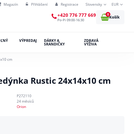
Magazín
Přihlášení
Registrace
Slovensky
EUR
0
+420 776 777 669
Košík
Po-Pi 09:00-16:30
OĽNÝ
VÝPREDAJ
DÁRKY A
ZDRAVÁ
SRANDIČKY
VÝŽIVA
4x10 cm
edýnka Rustic 24x14x10 cm
P272110
24 měsíců
Orion