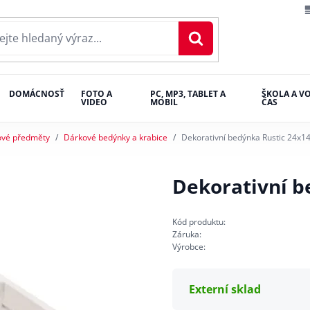
DOMÁCNOSŤ
FOTO A
PC, MP3, TABLET A
ŠKOLA A V
VIDEO
MOBIL
ČAS
ové předměty
Dárkové bedýnky a krabice
Dekorativní bedýnka Rustic 24x1
Dekorativní b
Kód produktu:
Záruka:
Výrobce:
Externí sklad