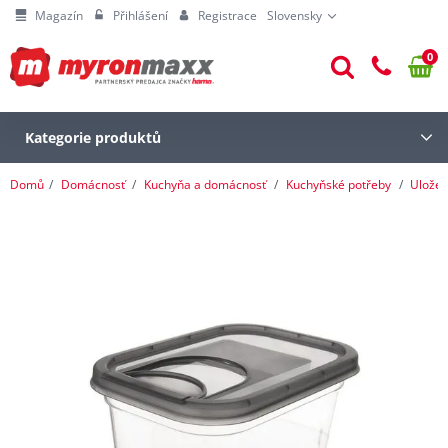
Magazín
Přihlášení
Registrace
Slovensky
0
Kategorie produktů
Domů
Domácnosť
Kuchyňa a domácnosť
Kuchyňské potřeby
Uložen