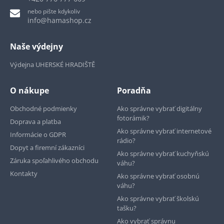
nebo pište kdykoliv
info@hamashop.cz
Naše výdejny
Výdejna UHERSKÉ HRADIŠTĚ
O nákupe
Poradňa
Obchodné podmienky
Ako správne vybrať digitálny
fotorámik?
Doprava a platba
Ako správne vybrať internetové
Informácie o GDPR
rádio?
Dopyt a firemní zákazníci
Ako správne vybrať kuchyňskú
Záruka spoľahlivého obchodu
váhu?
Kontakty
Ako správne vybrať osobnú
váhu?
Ako správne vybrať školskú
tašku?
Ako vybrať správnu