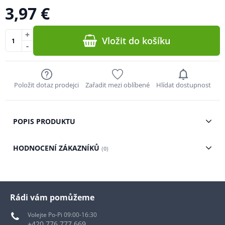
3,97 €
+
Vložit do košíku
-
Položit dotaz prodejci
Zařadit mezi oblíbené
Hlídat dostupnost
POPIS PRODUKTU
HODNOCENÍ ZÁKAZNÍKŮ
(0)
Rádi vám pomůžeme
Volejte Po-Pi 09:00-16:30
+420 776 777 669