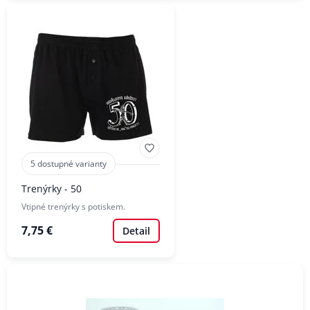
5 dostupné varianty
Trenýrky - 50
Vtipné trenýrky s potiskem.
7,75 €
Detail