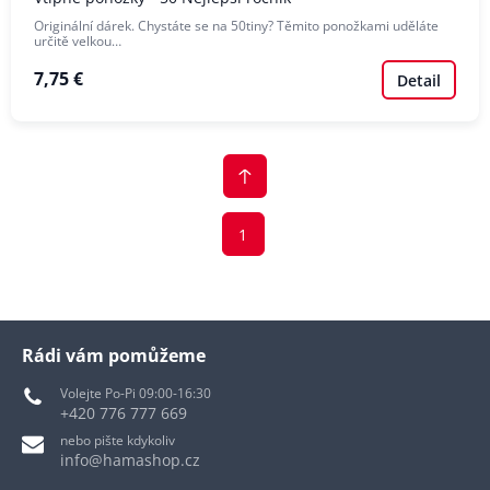
Originální dárek. Chystáte se na 50tiny? Těmito ponožkami uděláte
určitě velkou…
7,75 €
Detail
1
Rádi vám pomůžeme
Volejte Po-Pi 09:00-16:30
+420 776 777 669
nebo pište kdykoliv
info@hamashop.cz