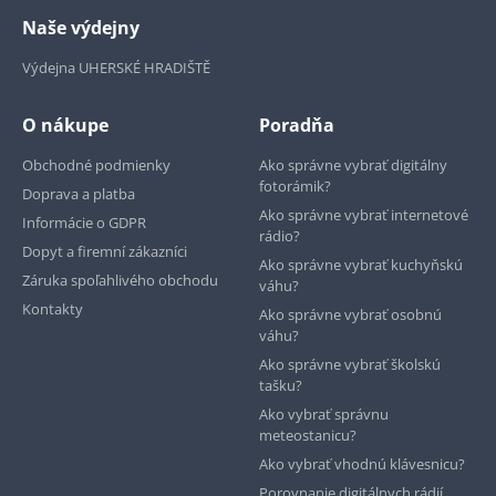
Naše výdejny
Výdejna UHERSKÉ HRADIŠTĚ
O nákupe
Poradňa
Obchodné podmienky
Ako správne vybrať digitálny
fotorámik?
Doprava a platba
Ako správne vybrať internetové
Informácie o GDPR
rádio?
Dopyt a firemní zákazníci
Ako správne vybrať kuchyňskú
Záruka spoľahlivého obchodu
váhu?
Kontakty
Ako správne vybrať osobnú
váhu?
Ako správne vybrať školskú
tašku?
Ako vybrať správnu
meteostanicu?
Ako vybrať vhodnú klávesnicu?
Porovnanie digitálnych rádií.