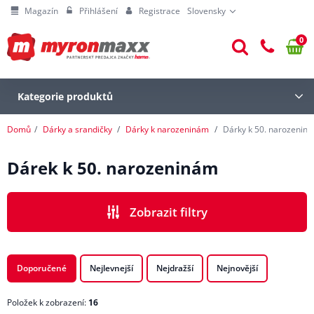
Magazín
Přihlášení
Registrace
Slovensky
0
Kategorie produktů
Domů
Dárky a srandičky
Dárky k narozeninám
Dárky k 50. narozenin
Dárek k 50. narozeninám
Zobrazit filtry
CENA
Doporučené
Nejlevnejší
Nejdražší
Nejnovější
Položek k zobrazení:
16