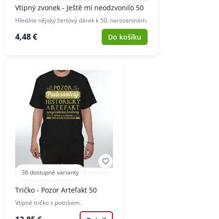
Vtipný zvonek - Ještě mi neodzvonilo 50
Hledáte nějaký žertový dárek k 50. narozeninám.
4,48 €
Do košíku
36 dostupné varianty
Tričko - Pozor Artefakt 50
Vtipné tričko s potiskem.