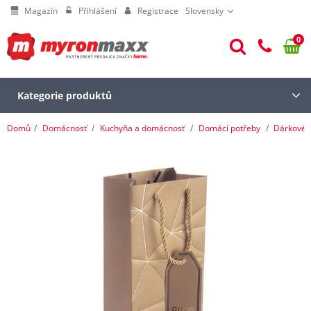
Magazín
Přihlášení
Registrace
Slovensky
0
Kategorie produktů
Domů
Domácnosť
Kuchyňa a domácnosť
Domácí potřeby
Dárkové 