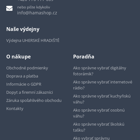
nebo pište kdykoliv
info@hamashop.cz
Naše výdejny
Výdejna UHERSKÉ HRADIŠTĚ
O nákupe
Poradňa
Obchodné podmienky
Ako správne vybrať digitálny
fotorámik?
Doprava a platba
Ako správne vybrať internetové
Informácie o GDPR
rádio?
Dopyt a firemní zákazníci
Ako správne vybrať kuchyňskú
Záruka spoľahlivého obchodu
váhu?
Kontakty
Ako správne vybrať osobnú
váhu?
Ako správne vybrať školskú
tašku?
Ako vybrať správnu