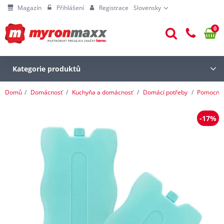
Magazín
Přihlášení
Registrace
Slovensky
0
Kategorie produktů
Domů
Domácnosť
Kuchyňa a domácnosť
Domácí potřeby
Pomocníc
-17%