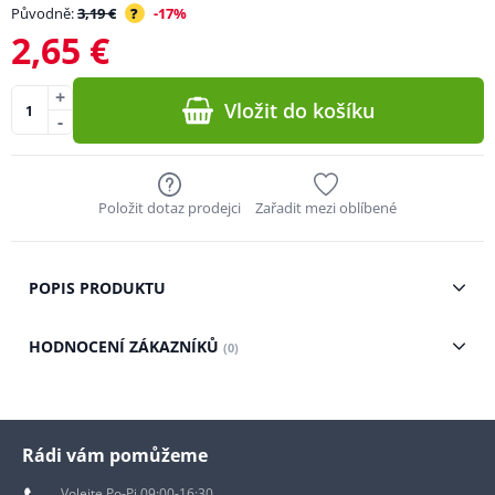
Původně:
3,19 €
?
-17%
2,65 €
+
Vložit do košíku
-
Položit dotaz prodejci
Zařadit mezi oblíbené
POPIS PRODUKTU
HODNOCENÍ ZÁKAZNÍKŮ
(0)
Rádi vám pomůžeme
Volejte Po-Pi 09:00-16:30