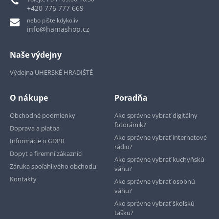
+420 776 777 669
nebo pište kdykoliv
info@hamashop.cz
Naše výdejny
Výdejna UHERSKÉ HRADIŠTĚ
O nákupe
Poradňa
Obchodné podmienky
Ako správne vybrať digitálny
fotorámik?
Doprava a platba
Ako správne vybrať internetové
Informácie o GDPR
rádio?
Dopyt a firemní zákazníci
Ako správne vybrať kuchyňskú
Záruka spoľahlivého obchodu
váhu?
Kontakty
Ako správne vybrať osobnú
váhu?
Ako správne vybrať školskú
tašku?